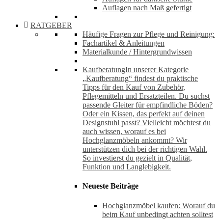
Auflagen nach Maß gefertigt
RATGEBER
Häufige Fragen zur Pflege und Reinigung:
Fachartikel & Anleitungen
Materialkunde / Hintergrundwissen
Kaufberatung
In unserer Kategorie
„Kaufberatung“ findest du praktische
Tipps für den Kauf von Zubehör,
Pflegemitteln und Ersatzteilen. Du suchst
passende Gleiter für empfindliche Böden?
Oder ein Kissen, das perfekt auf deinen
Designstuhl passt? Vielleicht möchtest du
auch wissen, worauf es bei
Hochglanzmöbeln ankommt? Wir
unterstützen dich bei der richtigen Wahl.
So investierst du gezielt in Qualität,
Funktion und Langlebigkeit.
Neueste Beiträge
Hochglanzmöbel kaufen: Worauf du
beim Kauf unbedingt achten solltest