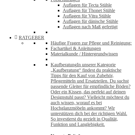
Auflagen für Tecta Stühle
Auflagen für Thonet Stühle
Auflagen für Vitra Stühle
Auflagen für dänische Stühle
Auflagen nach Maß gefertigt
RATGEBER
Häufige Fragen zur Pflege und Reinigung:
Fachartikel & Anleitungen
Materialkunde / Hintergrundwissen
Kaufberatung
In unserer Kategorie
„Kaufberatung“ findest du praktische
Tipps für den Kauf von Zubehör,
Pflegemitteln und Ersatzteilen. Du suchst
passende Gleiter für empfindliche Böden?
Oder ein Kissen, das perfekt auf deinen
Designstuhl passt? Vielleicht möchtest du
auch wissen, worauf es bei
Hochglanzmöbeln ankommt? Wir
unterstützen dich bei der richtigen Wahl.
So investierst du gezielt in Qualität,
Funktion und Langlebigkeit.