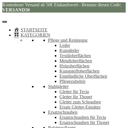
Kostenloser Versand ab 50€ Einkaufswert - Benutze diesen Code:
VERSAND50
STARTSEITE
KATEGORIEN
Pflege und Reinigung
Leder
Kunstleder
Textiloberflächen
Metalloberflächen
Holzoberflächen
Kunststoffoberflächen
Empfindliche Oberflächen
Pflegezubehör
Stuhlgleiter
Gleiter für Tecta
Gleiter für Thonet
Gleiter zum Schrauben
Ersatz Gleiter-Einsätze
Ersatzschrauben
Ersatzschrauben für Tecta
Ersatzschrauben für Thonet
Polsterauflagen