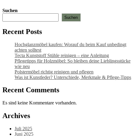
Varianten
auf.
Suchen
Die
Suchen
Optionen
können
auf
Recent Posts
der
Produktseite
Hochglanzmöbel kaufen: Worauf du beim Kauf unbedingt
gewählt
achten solltest
werden
Tecta Kunststoff Stühle reinigen – eine Anleitung
Pflegetipps für Holzmöbel: So bleiben deine Lieblingsstücke
wie neu​
Polstermöbel richtig reinigen und pflegen
Was ist Kunstleder? Unterschiede, Merkmale & Pflege-Tipps
Recent Comments
Es sind keine Kommentare vorhanden.
Archives
Juli 2025
Juni 2025