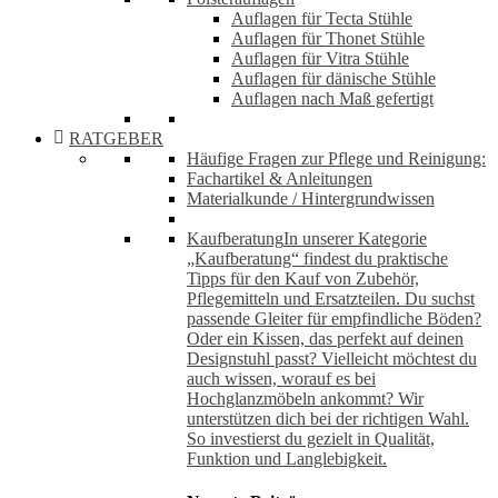
Auflagen für Tecta Stühle
Auflagen für Thonet Stühle
Auflagen für Vitra Stühle
Auflagen für dänische Stühle
Auflagen nach Maß gefertigt
RATGEBER
Häufige Fragen zur Pflege und Reinigung:
Fachartikel & Anleitungen
Materialkunde / Hintergrundwissen
Kaufberatung
In unserer Kategorie
„Kaufberatung“ findest du praktische
Tipps für den Kauf von Zubehör,
Pflegemitteln und Ersatzteilen. Du suchst
passende Gleiter für empfindliche Böden?
Oder ein Kissen, das perfekt auf deinen
Designstuhl passt? Vielleicht möchtest du
auch wissen, worauf es bei
Hochglanzmöbeln ankommt? Wir
unterstützen dich bei der richtigen Wahl.
So investierst du gezielt in Qualität,
Funktion und Langlebigkeit.