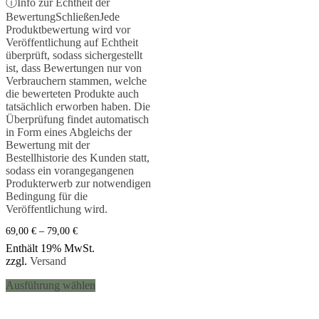
Bewertet mit
ⓘ
Info zur Echtheit der
5.00
Bewertung
Schließen
Jede
von 5
Produktbewertung wird vor
Veröffentlichung auf Echtheit
überprüft, sodass sichergestellt
ist, dass Bewertungen nur von
Verbrauchern stammen, welche
die bewerteten Produkte auch
tatsächlich erworben haben. Die
Überprüfung findet automatisch
in Form eines Abgleichs der
Bewertung mit der
Bestellhistorie des Kunden statt,
sodass ein vorangegangenen
Produkterwerb zur notwendigen
Bedingung für die
Veröffentlichung wird.
Preisspanne:
69,00
€
–
79,00
€
69,00 €
Enthält 19% MwSt.
bis
zzgl.
Versand
79,00 €
Dieses
Ausführung wählen
Produkt
weist
mehrere