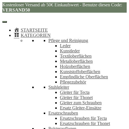
Kostenloser Versand ab 50€ Einkaufswert - Benutze diesen Code:
VERSAND50
STARTSEITE
KATEGORIEN
Pflege und Reinigung
Leder
Kunstleder
Textiloberflächen
Metalloberflächen
Holzoberflächen
Kunststoffoberflächen
Empfindliche Oberflächen
Pflegezubehör
Stuhlgleiter
Gleiter für Tecta
Gleiter für Thonet
Gleiter zum Schrauben
Ersatz Gleiter-Einsätze
Ersatzschrauben
Ersatzschrauben für Tecta
Ersatzschrauben für Thonet
Polsterauflagen