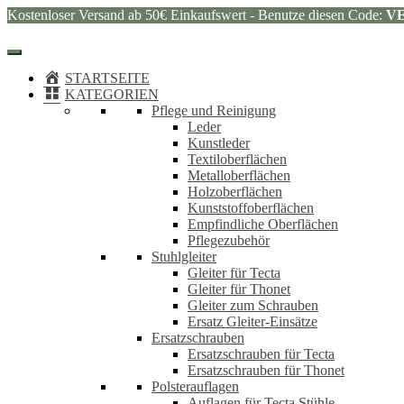
Kostenloser Versand ab 50€ Einkaufswert - Benutze diesen Code:
V
STARTSEITE
KATEGORIEN
Pflege und Reinigung
Leder
Kunstleder
Textiloberflächen
Metalloberflächen
Holzoberflächen
Kunststoffoberflächen
Empfindliche Oberflächen
Pflegezubehör
Stuhlgleiter
Gleiter für Tecta
Gleiter für Thonet
Gleiter zum Schrauben
Ersatz Gleiter-Einsätze
Ersatzschrauben
Ersatzschrauben für Tecta
Ersatzschrauben für Thonet
Polsterauflagen
Auflagen für Tecta Stühle