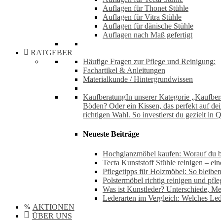
Auflagen für Thonet Stühle
Auflagen für Vitra Stühle
Auflagen für dänische Stühle
Auflagen nach Maß gefertigt
RATGEBER
Häufige Fragen zur Pflege und Reinigung:
Fachartikel & Anleitungen
Materialkunde / Hintergrundwissen
Kaufberatung
In unserer Kategorie „Kaufbera
Böden? Oder ein Kissen, das perfekt auf de
richtigen Wahl. So investierst du gezielt in 
Neueste Beiträge
Hochglanzmöbel kaufen: Worauf du be
Tecta Kunststoff Stühle reinigen – ei
Pflegetipps für Holzmöbel: So bleiben
Polstermöbel richtig reinigen und pfl
Was ist Kunstleder? Unterschiede, M
Lederarten im Vergleich: Welches Led
AKTIONEN
ÜBER UNS