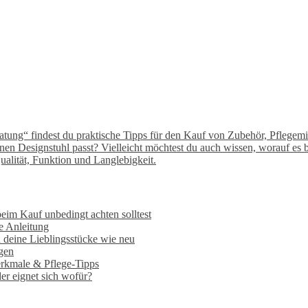
tung“ findest du praktische Tipps für den Kauf von Zubehör, Pflegemit
inen Designstuhl passt? Vielleicht möchtest du auch wissen, worauf e
Qualität, Funktion und Langlebigkeit.
im Kauf unbedingt achten solltest
ne Anleitung
 deine Lieblingsstücke wie neu​
egen
erkmale & Pflege-Tipps
er eignet sich wofür?