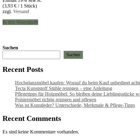
Enthält 19% MwSt.
war:
ist:
(
3,93
€
/ 1 Stück)
69,90 €
58,95 €.
zzgl.
Versand
In den Warenkorb
Suchen
Suchen
Recent Posts
Hochglanzmöbel kaufen: Worauf du beim Kauf unbedingt achten
Tecta Kunststoff Stühle reinigen – eine Anleitung
Pflegetipps für Holzmöbel: So bleiben deine Lieblingsstücke wi
Polstermöbel richtig reinigen und pflegen
Was ist Kunstleder? Unterschiede, Merkmale & Pflege-Tipps
Recent Comments
Es sind keine Kommentare vorhanden.