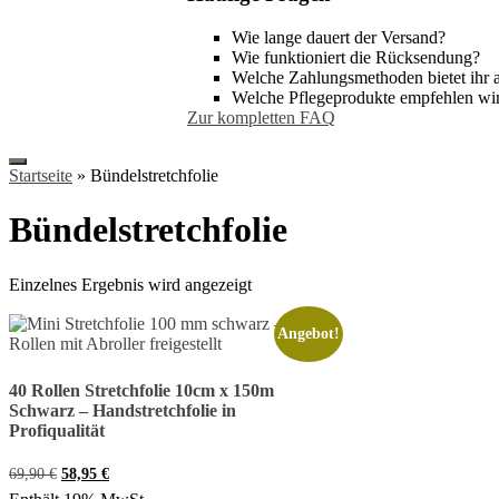
Wie lange dauert der Versand?
Wie funktioniert die Rücksendung?
Welche Zahlungsmethoden bietet ihr 
Welche Pflegeprodukte empfehlen wi
Zur kompletten FAQ
Startseite
»
Bündelstretchfolie
Bündelstretchfolie
Einzelnes Ergebnis wird angezeigt
Angebot!
40 Rollen Stretchfolie 10cm x 150m
Schwarz – Handstretchfolie in
Profiqualität
Ursprünglicher
Aktueller
69,90
€
58,95
€
Preis
Preis