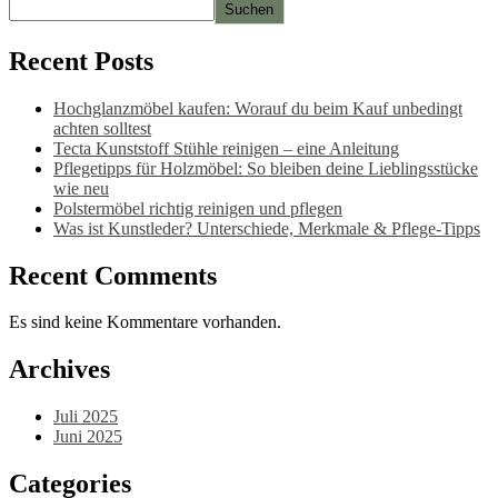
Suchen
Optionen
können
auf
Recent Posts
der
Produktseite
Hochglanzmöbel kaufen: Worauf du beim Kauf unbedingt
gewählt
achten solltest
werden
Tecta Kunststoff Stühle reinigen – eine Anleitung
Pflegetipps für Holzmöbel: So bleiben deine Lieblingsstücke
wie neu​
Polstermöbel richtig reinigen und pflegen
Was ist Kunstleder? Unterschiede, Merkmale & Pflege-Tipps
Recent Comments
Es sind keine Kommentare vorhanden.
Archives
Juli 2025
Juni 2025
Categories