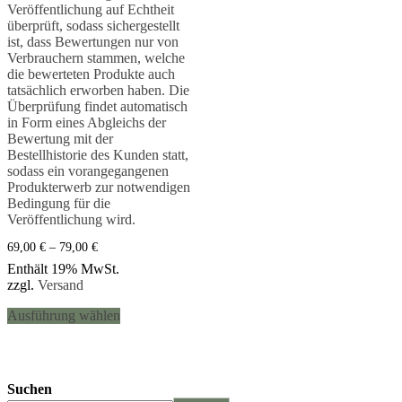
Veröffentlichung auf Echtheit
überprüft, sodass sichergestellt
ist, dass Bewertungen nur von
Verbrauchern stammen, welche
die bewerteten Produkte auch
tatsächlich erworben haben. Die
Überprüfung findet automatisch
in Form eines Abgleichs der
Bewertung mit der
Bestellhistorie des Kunden statt,
sodass ein vorangegangenen
Produkterwerb zur notwendigen
Bedingung für die
Veröffentlichung wird.
69,00
€
–
79,00
€
Preisspanne:
69,00 €
Enthält 19% MwSt.
bis
zzgl.
Versand
79,00 €
Dieses
Ausführung wählen
Produkt
weist
mehrere
Varianten
auf.
Suchen
Die