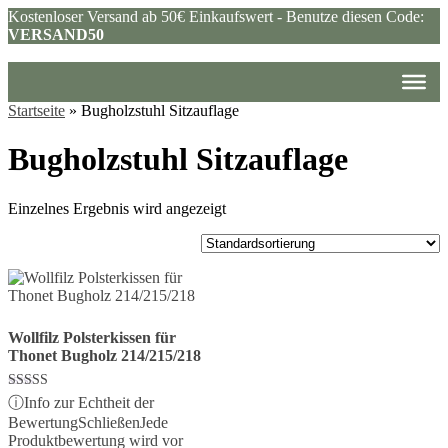
Kostenloser Versand ab 50€ Einkaufswert - Benutze diesen Code:
VERSAND50
Startseite
»
Bugholzstuhl Sitzauflage
Bugholzstuhl Sitzauflage
Einzelnes Ergebnis wird angezeigt
Wollfilz Polsterkissen für
Thonet Bugholz 214/215/218
Bewertet mit
ⓘ
Info zur Echtheit der
5.00
Bewertung
Schließen
Jede
von 5
Produktbewertung wird vor