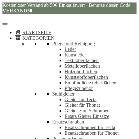
Kostenloser Versand ab 50€ Einkaufswert - Benutze diesen Code:
VERSAND50
STARTSEITE
KATEGORIEN
Pflege und Reinigung
Leder
Kunstleder
Textiloberflächen
Metalloberflächen
Holzoberflächen
Kunststoffoberflächen
Empfindliche Oberflächen
Pflegezubehör
Stuhlgleiter
Gleiter für Tecta
Gleiter für Thonet
Gleiter zum Schrauben
Ersatz Gleiter-Einsätze
Ersatzschrauben
Ersatzschrauben für Tecta
Ersatzschrauben für Thonet
Polsterauflagen