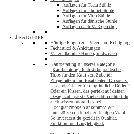
Auflagen für Tecta Stühle
Auflagen für Thonet Stühle
Auflagen für Vitra Stühle
Auflagen für dänische Stühle
Auflagen nach Maß gefertigt
RATGEBER
Häufige Fragen zur Pflege und Reinigung:
Fachartikel & Anleitungen
Materialkunde / Hintergrundwissen
Kaufberatung
In unserer Kategorie
„Kaufberatung“ findest du praktische
Tipps für den Kauf von Zubehör,
Pflegemitteln und Ersatzteilen. Du suchst
passende Gleiter für empfindliche Böden?
Oder ein Kissen, das perfekt auf deinen
Designstuhl passt? Vielleicht möchtest du
auch wissen, worauf es bei
Hochglanzmöbeln ankommt? Wir
unterstützen dich bei der richtigen Wahl.
So investierst du gezielt in Qualität,
Funktion und Langlebigkeit.