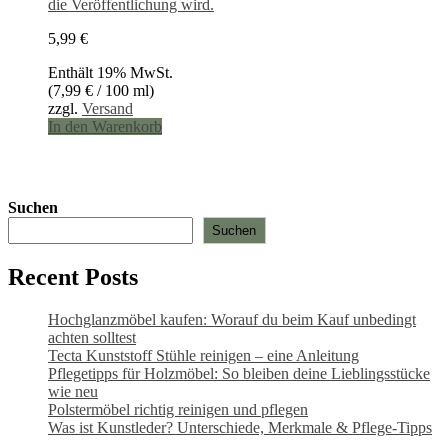
die Veröffentlichung wird.
5,99
€
Enthält 19% MwSt.
(
7,99
€
/ 100 ml)
zzgl.
Versand
In den Warenkorb
Suchen
Suchen
Recent Posts
Hochglanzmöbel kaufen: Worauf du beim Kauf unbedingt
achten solltest
Tecta Kunststoff Stühle reinigen – eine Anleitung
Pflegetipps für Holzmöbel: So bleiben deine Lieblingsstücke
wie neu​
Polstermöbel richtig reinigen und pflegen
Was ist Kunstleder? Unterschiede, Merkmale & Pflege-Tipps