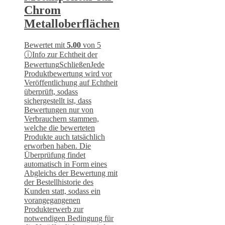
Chrom
Metalloberflächen
Bewertet mit
5.00
von 5
ⓘ
Info zur Echtheit der
Bewertung
Schließen
Jede
Produktbewertung wird vor
Veröffentlichung auf Echtheit
überprüft, sodass
sichergestellt ist, dass
Bewertungen nur von
Verbrauchern stammen,
welche die bewerteten
Produkte auch tatsächlich
erworben haben. Die
Überprüfung findet
automatisch in Form eines
Abgleichs der Bewertung mit
der Bestellhistorie des
Kunden statt, sodass ein
vorangegangenen
Produkterwerb zur
notwendigen Bedingung für