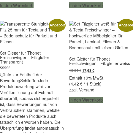
In den Warenkorb
In den Warenkorb
Angebot!
Angebot
Set Gleiter für Thonet
Freischwinger – Filzgleiter
Set Gleiter für Thonet
Transparent
Freischwinger – Filzgleiter weiss
19,64
€
Ursprünglicher
Aktueller
17,68
€
Bewertet mit
ⓘ
Info zur Echtheit der
Preis
Preis
4.90
Enthält 19% MwSt.
Bewertung
Schließen
Jede
war:
ist:
von 5
(
4,42
€
/ 1 Stück)
19,64 €
17,68 €.
Produktbewertung wird vor
zzgl.
Versand
Veröffentlichung auf Echtheit
überprüft, sodass sichergestellt
In den Warenkorb
ist, dass Bewertungen nur von
Verbrauchern stammen, welche
die bewerteten Produkte auch
tatsächlich erworben haben. Die
Überprüfung findet automatisch in