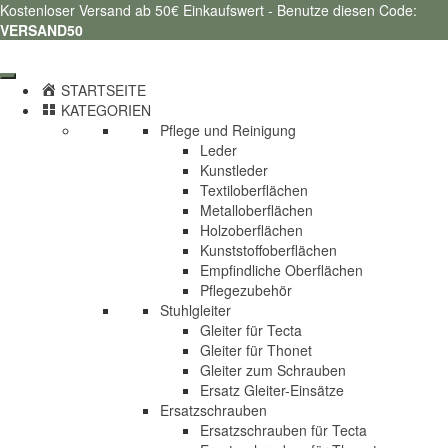
Kostenloser Versand ab 50€ Einkaufswert - Benutze diesen Code:
VERSAND50
STARTSEITE
KATEGORIEN
Pflege und Reinigung
Leder
Kunstleder
Textiloberflächen
Metalloberflächen
Holzoberflächen
Kunststoffoberflächen
Empfindliche Oberflächen
Pflegezubehör
Stuhlgleiter
Gleiter für Tecta
Gleiter für Thonet
Gleiter zum Schrauben
Ersatz Gleiter-Einsätze
Ersatzschrauben
Ersatzschrauben für Tecta