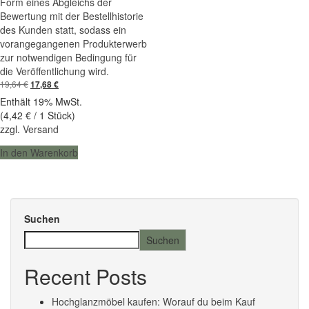
Form eines Abgleichs der
Bewertung mit der Bestellhistorie
des Kunden statt, sodass ein
vorangegangenen Produkterwerb
zur notwendigen Bedingung für
die Veröffentlichung wird.
19,64
€
Ursprünglicher
Aktueller
17,68
€
Preis
Preis
Enthält 19% MwSt.
war:
ist:
(
4,42
€
/ 1 Stück)
19,64 €
17,68 €.
zzgl.
Versand
In den Warenkorb
Suchen
Suchen
Recent Posts
Hochglanzmöbel kaufen: Worauf du beim Kauf