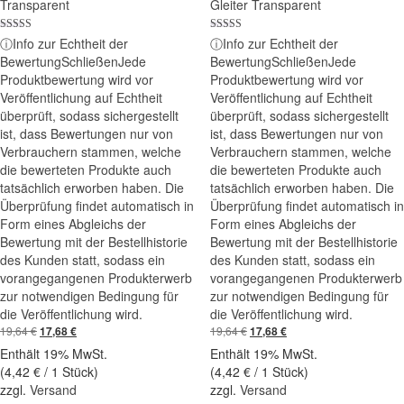
Transparent
Gleiter Transparent
Bewertet mit
Bewertet mit
ⓘ
Info zur Echtheit der
ⓘ
Info zur Echtheit der
5.00
5.00
Bewertung
Schließen
Jede
Bewertung
Schließen
Jede
von 5
von 5
Produktbewertung wird vor
Produktbewertung wird vor
Veröffentlichung auf Echtheit
Veröffentlichung auf Echtheit
überprüft, sodass sichergestellt
überprüft, sodass sichergestellt
ist, dass Bewertungen nur von
ist, dass Bewertungen nur von
Verbrauchern stammen, welche
Verbrauchern stammen, welche
die bewerteten Produkte auch
die bewerteten Produkte auch
tatsächlich erworben haben. Die
tatsächlich erworben haben. Die
Überprüfung findet automatisch in
Überprüfung findet automatisch in
Form eines Abgleichs der
Form eines Abgleichs der
Bewertung mit der Bestellhistorie
Bewertung mit der Bestellhistorie
des Kunden statt, sodass ein
des Kunden statt, sodass ein
vorangegangenen Produkterwerb
vorangegangenen Produkterwerb
zur notwendigen Bedingung für
zur notwendigen Bedingung für
die Veröffentlichung wird.
die Veröffentlichung wird.
19,64
€
Ursprünglicher
Aktueller
19,64
€
Ursprünglicher
Aktueller
17,68
€
17,68
€
Preis
Preis
Preis
Preis
Enthält 19% MwSt.
Enthält 19% MwSt.
war:
ist:
war:
ist:
(
4,42
€
/ 1 Stück)
(
4,42
€
/ 1 Stück)
19,64 €
17,68 €.
19,64 €
17,68 €.
zzgl.
Versand
zzgl.
Versand