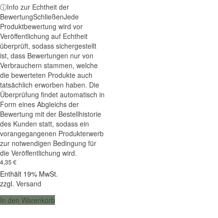
Bewertet mit
ⓘ
Info zur Echtheit der
5.00
Bewertung
Schließen
Jede
von 5
Produktbewertung wird vor
Veröffentlichung auf Echtheit
überprüft, sodass sichergestellt
ist, dass Bewertungen nur von
Verbrauchern stammen, welche
die bewerteten Produkte auch
tatsächlich erworben haben. Die
Überprüfung findet automatisch in
Form eines Abgleichs der
Bewertung mit der Bestellhistorie
des Kunden statt, sodass ein
vorangegangenen Produkterwerb
zur notwendigen Bedingung für
die Veröffentlichung wird.
4,35
€
Enthält 19% MwSt.
zzgl.
Versand
In den Warenkorb