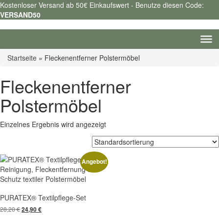
Kostenloser Versand ab 50€ Einkaufswert - Benutze diesen Code:
VERSAND50
Startseite
»
Fleckenentferner Polstermöbel
Fleckenentferner
Polstermöbel
Einzelnes Ergebnis wird angezeigt
Angebot!
PURATEX® Textilpflege-Set
Ursprünglicher
Aktueller
28,20
€
24,90
€
Preis
Preis