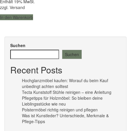
Enthält 19% MwSt.
war:
ist:
zzgl.
Versand
28,20 €
24,90 €.
In den Warenkorb
Suchen
Suchen
Recent Posts
Hochglanzmöbel kaufen: Worauf du beim Kauf
unbedingt achten solltest
Tecta Kunststoff Stühle reinigen – eine Anleitung
Pflegetipps für Holzmöbel: So bleiben deine
Lieblingsstücke wie neu​
Polstermöbel richtig reinigen und pflegen
Was ist Kunstleder? Unterschiede, Merkmale &
Pflege-Tipps