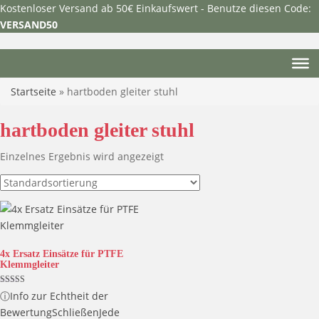
Kostenloser Versand ab 50€ Einkaufswert - Benutze diesen Code:
VERSAND50
Startseite
»
hartboden gleiter stuhl
hartboden gleiter stuhl
Einzelnes Ergebnis wird angezeigt
4x Ersatz Einsätze für PTFE​
Klemmgleiter
Bewertet mit
ⓘ
Info zur Echtheit der
5.00
von 5
Bewertung
Schließen
Jede