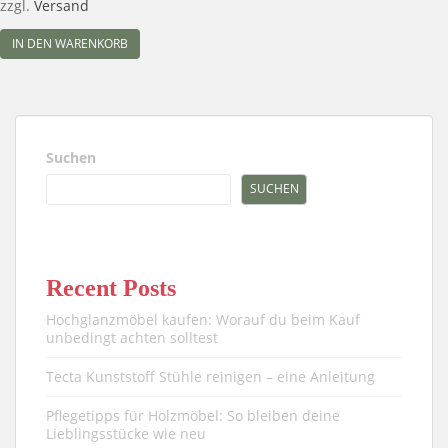
zzgl.
Versand
IN DEN WARENKORB
Suchen
SUCHEN
Recent Posts
Hochglanzmöbel kaufen: Worauf du beim Kauf
unbedingt achten solltest
Tecta Kunststoff Stühle reinigen – eine Anleitung
Pflegetipps für Holzmöbel: So bleiben deine
Lieblingsstücke wie neu​