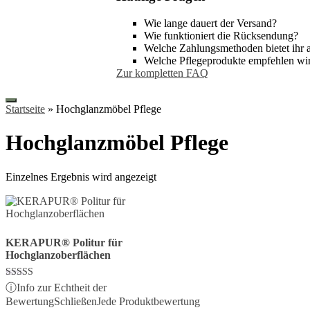
Wie lange dauert der Versand?
Wie funktioniert die Rücksendung?
Welche Zahlungsmethoden bietet ihr 
Welche Pflegeprodukte empfehlen wi
Zur kompletten FAQ
Startseite
»
Hochglanzmöbel Pflege
Hochglanzmöbel Pflege
Einzelnes Ergebnis wird angezeigt
KERAPUR® Politur für
Hochglanzoberflächen
Bewertet mit
ⓘ
Info zur Echtheit der
5.00
Bewertung
Schließen
Jede Produktbewertung
von 5