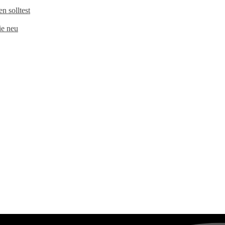
 solltest
e neu​