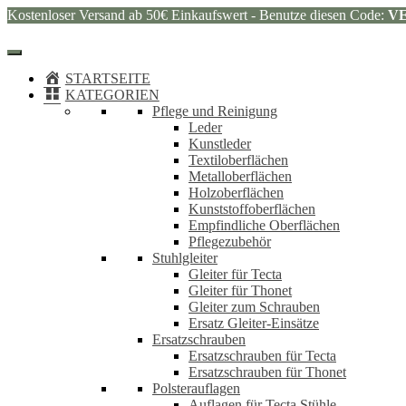
Kostenloser Versand ab 50€ Einkaufswert - Benutze diesen Code:
V
STARTSEITE
KATEGORIEN
Pflege und Reinigung
Leder
Kunstleder
Textiloberflächen
Metalloberflächen
Holzoberflächen
Kunststoffoberflächen
Empfindliche Oberflächen
Pflegezubehör
Stuhlgleiter
Gleiter für Tecta
Gleiter für Thonet
Gleiter zum Schrauben
Ersatz Gleiter-Einsätze
Ersatzschrauben
Ersatzschrauben für Tecta
Ersatzschrauben für Thonet
Polsterauflagen
Auflagen für Tecta Stühle