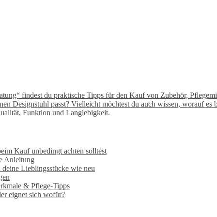
tung“ findest du praktische Tipps für den Kauf von Zubehör, Pflegemit
inen Designstuhl passt? Vielleicht möchtest du auch wissen, worauf e
Qualität, Funktion und Langlebigkeit.
im Kauf unbedingt achten solltest
ne Anleitung
 deine Lieblingsstücke wie neu​
egen
erkmale & Pflege-Tipps
er eignet sich wofür?