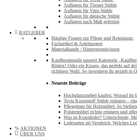
Auflagen für Thonet Stühle
Auflagen für Vitra Stühle
Auflagen für dänische Stühle
Auflagen nach Maß gefertigt
RATGEBER
Häufige Fragen zur Pflege und Reinigung:
Fachartikel & Anleitungen
Materialkunde / Hintergrundwissen
Kaufberatung
In unserer Kategorie „Kaufbera
Böden? Oder ein Kissen, das perfekt auf de
richtigen Wahl. So investierst du gezielt in 
Neueste Beiträge
Hochglanzmöbel kaufen: Worauf du be
Tecta Kunststoff Stühle reinigen – ei
Pflegetipps für Holzmöbel: So bleiben
Polstermöbel richtig reinigen und pfl
Was ist Kunstleder? Unterschiede, M
Lederarten im Vergleich: Welches Led
AKTIONEN
ÜBER UNS