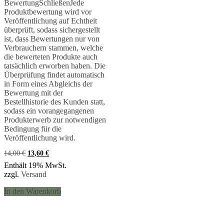
Bewertung
Schließen
Jede
von 5
Produktbewertung wird vor
Veröffentlichung auf Echtheit
überprüft, sodass sichergestellt
ist, dass Bewertungen nur von
Verbrauchern stammen, welche
die bewerteten Produkte auch
tatsächlich erworben haben. Die
Überprüfung findet automatisch
in Form eines Abgleichs der
Bewertung mit der
Bestellhistorie des Kunden statt,
sodass ein vorangegangenen
Produkterwerb zur notwendigen
Bedingung für die
Veröffentlichung wird.
Ursprünglicher
Aktueller
14,00
€
13,60
€
Preis
Preis
Enthält 19% MwSt.
war:
ist:
zzgl.
Versand
14,00 €
13,60 €.
In den Warenkorb