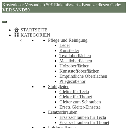
Kostenloser Versand ab 50€ Einkaufswert - Benutze diesen Code:
VERSAND50
STARTSEITE
KATEGORIEN
Pflege und Reinigung
Leder
Kunstleder
Textiloberflächen
Metalloberflächen
Holzoberflächen
Kunststoffoberflächen
Empfindliche Oberflächen
Pflegezubehör
Stuhlgleiter
Gleiter für Tecta
Gleiter für Thonet
Gleiter zum Schrauben
Ersatz Gleiter-Einsätze
Ersatzschrauben
Ersatzschrauben für Tecta
Ersatzschrauben für Thonet
Polsterauflagen