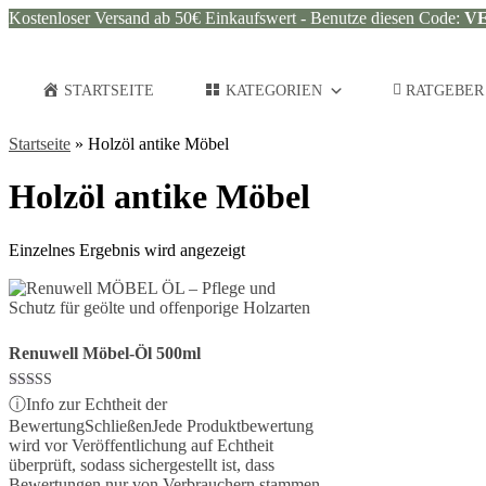
Kostenloser Versand ab 50€ Einkaufswert - Benutze diesen Code:
V
STARTSEITE
KATEGORIEN
RATGEBER
Startseite
»
Holzöl antike Möbel
Holzöl antike Möbel
Einzelnes Ergebnis wird angezeigt
Renuwell Möbel-Öl 500ml
Bewertet mit
ⓘ
Info zur Echtheit der
5.00
Bewertung
Schließen
Jede Produktbewertung
von 5
wird vor Veröffentlichung auf Echtheit
überprüft, sodass sichergestellt ist, dass
Bewertungen nur von Verbrauchern stammen,