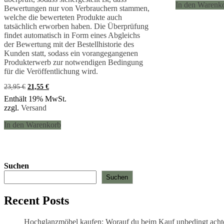
In den Warenk
Bewertungen nur von Verbrauchern stammen,
welche die bewerteten Produkte auch
tatsächlich erworben haben. Die Überprüfung
findet automatisch in Form eines Abgleichs
der Bewertung mit der Bestellhistorie des
Kunden statt, sodass ein vorangegangenen
Produkterwerb zur notwendigen Bedingung
für die Veröffentlichung wird.
Ursprünglicher
Aktueller
23,95
€
21,55
€
Preis
Preis
Enthält 19% MwSt.
war:
ist:
zzgl.
Versand
23,95 €
21,55 €.
In den Warenkorb
Suchen
Suchen
Recent Posts
Hochglanzmöbel kaufen: Worauf du beim Kauf unbedingt achten