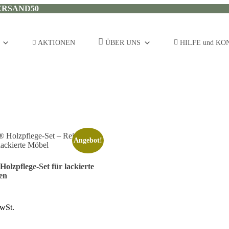
ERSAND50
AKTIONEN
ÜBER UNS
HILFE und K
Angebot!
zpflege-Set für lackierte
en
licher
ktueller
reis
wSt.
st:
8,75 €.