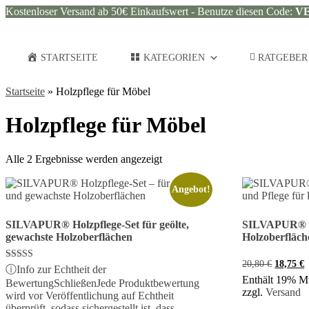
Kostenloser Versand ab 50€ Einkaufswert - Benutze diesen Code:
V
STARTSEITE
KATEGORIEN
RATGEBER
Startseite
»
Holzpflege für Möbel
Holzpflege für Möbel
Alle 2 Ergebnisse werden angezeigt
Angebot!
SILVAPUR® Holzpflege-Set für geölte,
SILVAPUR® Hol
gewachste Holzoberflächen
Holzoberfläch
Ursprüng
A
20,80
€
18,75
€
Bewertet mit
ⓘ
Info zur Echtheit der
Preis
P
5.00
Enthält 19% M
Bewertung
Schließen
Jede Produktbewertung
war:
i
von 5
zzgl.
Versand
wird vor Veröffentlichung auf Echtheit
20,80 €
1
überprüft, sodass sichergestellt ist, dass