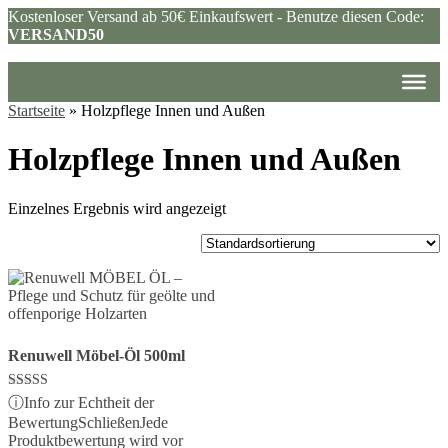
Kostenloser Versand ab 50€ Einkaufswert - Benutze diesen Code:
VERSAND50
Startseite
»
Holzpflege Innen und Außen
Holzpflege Innen und Außen
Einzelnes Ergebnis wird angezeigt
Renuwell Möbel-Öl 500ml
Bewertet mit
ⓘ
Info zur Echtheit der
5.00
Bewertung
Schließen
Jede
von 5
Produktbewertung wird vor