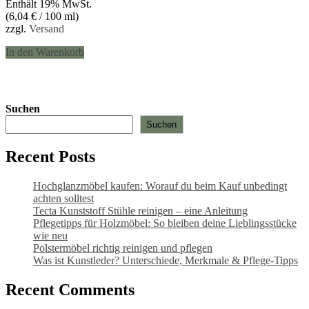
Enthält 19% MwSt.
war:
ist:
(
6,04
€
/ 100 ml)
17,00 €
15,10 €.
zzgl.
Versand
In den Warenkorb
Suchen
Suchen
Recent Posts
Hochglanzmöbel kaufen: Worauf du beim Kauf unbedingt
achten solltest
Tecta Kunststoff Stühle reinigen – eine Anleitung
Pflegetipps für Holzmöbel: So bleiben deine Lieblingsstücke
wie neu​
Polstermöbel richtig reinigen und pflegen
Was ist Kunstleder? Unterschiede, Merkmale & Pflege-Tipps
Recent Comments