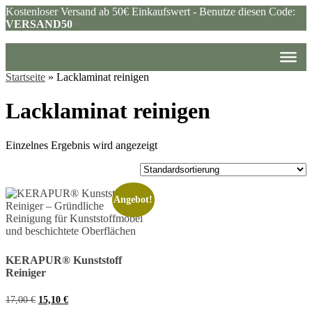
Kostenloser Versand ab 50€ Einkaufswert - Benutze diesen Code:
VERSAND50
Startseite
»
Lacklaminat reinigen
Lacklaminat reinigen
Einzelnes Ergebnis wird angezeigt
Angebot!
KERAPUR® Kunststoff
Reiniger
Ursprünglicher
Aktueller
17,00
€
15,10
€
Preis
Preis