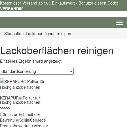
Kostenloser Versand ab 50€ Einkaufswert - Benutze diesen Code:
VERSAND50
Startseite
»
Lackoberflächen reinigen
Lackoberflächen reinigen
Einzelnes Ergebnis wird angezeigt
KERAPUR® Politur für
Hochglanzoberflächen
Bewertet mit
ⓘ
Info zur Echtheit der
5.00
Bewertung
Schließen
Jede
von 5
Produktbewertung wird vor