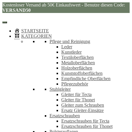
Kostenloser Versand ab 50€ Einkaufswert - Benutze diesen Code:
VERSAND50
STARTSEITE
KATEGORIEN
Pflege und Reinigung
Leder
Kunstleder
Textiloberflächen
Metalloberflächen
Holzoberflächen
Kunststoffoberflächen
Empfindliche Oberflächen
Pflegezubehör
Stuhlgleiter
Gleiter für Tecta
Gleiter für Thonet
Gleiter zum Schrauben
Ersatz Gleiter-Einsätze
Ersatzschrauben
Ersatzschrauben für Tecta
Ersatzschrauben für Thonet
Polsterauflagen