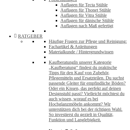
Auflagen für Tecta Stühle
Auflagen für Thonet Stühle
Auflagen für Vitra Stühle
Auflagen für dänische Stühle
Auflagen nach Maß gefertigt
RATGEBER
Häufige Fragen zur Pflege und Reinigung:
Fachartikel & Anleitungen
Materialkunde / Hintergrundwissen
Kaufberatung
In unserer Kategorie
„Kaufberatung“ findest du praktische
Tipps für den Kauf von Zubehör,
Pflegemitteln und Ersatzteilen. Du suchst
passende Gleiter für empfindliche Böden?
Oder ein Kissen, das perfekt auf deinen
Designstuhl passt? Vielleicht möchtest du
auch wissen, worauf es bei
Hochglanzmöbeln ankommt? Wir
unterstützen dich bei der richtigen Wahl.
So investierst du gezielt in Qualität,
Funktion und Langlebigkeit.