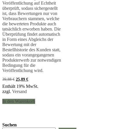
Veröffentlichung auf Echtheit
überprüft, sodass sichergestellt
ist, dass Bewertungen nur von
Verbrauchern stammen, welche
die bewerteten Produkte auch
tatsächlich erworben haben. Die
Überprüfung findet automatisch
in Form eines Abgleichs der
Bewertung mit der
Bestellhistorie des Kunden statt,
sodass ein vorangegangenen
Produkterwerb zur notwendigen
Bedingung für die
Veröffentlichung wird.
Ursprünglicher
Aktueller
39,88
€
25,89
€
Preis
Preis
Enthält 19% MwSt.
war:
ist:
zzgl.
Versand
39,88 €
25,89 €.
In den Warenkorb
Suchen