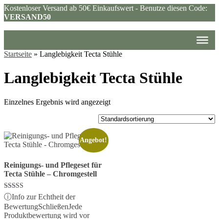
Kostenloser Versand ab 50€ Einkaufswert - Benutze diesen Code:
VERSAND50
Startseite
»
Langlebigkeit Tecta Stühle
Langlebigkeit Tecta Stühle
Einzelnes Ergebnis wird angezeigt
Angebot!
Reinigungs- und Pflegeset für
Tecta Stühle – Chromgestell
Bewertet mit
ⓘ
Info zur Echtheit der
5.00
Bewertung
Schließen
Jede
von 5
Produktbewertung wird vor