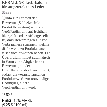
KERALUX® Lederbalsam
für ausgetrocknetes Leder
Bewertet mit
ⓘ
Info zur Echtheit der
5.00
Bewertung
Schließen
Jede
von 5
Produktbewertung wird vor
Veröffentlichung auf Echtheit
überprüft, sodass sichergestellt
ist, dass Bewertungen nur von
Verbrauchern stammen, welche
die bewerteten Produkte auch
tatsächlich erworben haben. Die
Überprüfung findet automatisch
in Form eines Abgleichs der
Bewertung mit der
Bestellhistorie des Kunden statt,
sodass ein vorangegangenen
Produkterwerb zur notwendigen
Bedingung für die
Veröffentlichung wird.
18,50
€
Enthält 19% MwSt.
(
9,25
€
/ 100 ml)