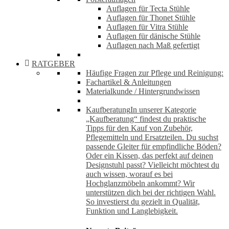
Auflagen für Tecta Stühle
Auflagen für Thonet Stühle
Auflagen für Vitra Stühle
Auflagen für dänische Stühle
Auflagen nach Maß gefertigt
RATGEBER
Häufige Fragen zur Pflege und Reinigung:
Fachartikel & Anleitungen
Materialkunde / Hintergrundwissen
Kaufberatung
In unserer Kategorie
„Kaufberatung“ findest du praktische
Tipps für den Kauf von Zubehör,
Pflegemitteln und Ersatzteilen. Du suchst
passende Gleiter für empfindliche Böden?
Oder ein Kissen, das perfekt auf deinen
Designstuhl passt? Vielleicht möchtest du
auch wissen, worauf es bei
Hochglanzmöbeln ankommt? Wir
unterstützen dich bei der richtigen Wahl.
So investierst du gezielt in Qualität,
Funktion und Langlebigkeit.