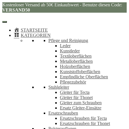
Kostenloser Versand ab 50€ Einkaufswert - Benutze diesen Code:
VERSAND50
STARTSEITE
KATEGORIEN
Pflege und Reinigung
Leder
Kunstleder
Textiloberflächen
Metalloberflächen
Holzoberflächen
Kunststoffoberflächen
Empfindliche Oberflächen
Pflegezubehör
Stuhlgleiter
Gleiter für Tecta
Gleiter für Thonet
Gleiter zum Schrauben
Ersatz Gleiter-Einsätze
Ersatzschrauben
Ersatzschrauben für Tecta
Ersatzschrauben für Thonet
Polsterauflagen