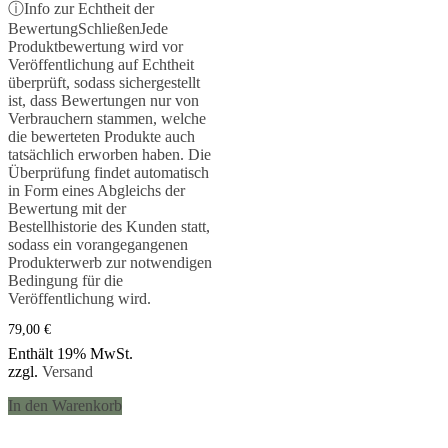
Bewertet mit
ⓘ
Info zur Echtheit der
5.00
Bewertung
Schließen
Jede
von 5
Produktbewertung wird vor
Veröffentlichung auf Echtheit
überprüft, sodass sichergestellt
ist, dass Bewertungen nur von
Verbrauchern stammen, welche
die bewerteten Produkte auch
tatsächlich erworben haben. Die
Überprüfung findet automatisch
in Form eines Abgleichs der
Bewertung mit der
Bestellhistorie des Kunden statt,
sodass ein vorangegangenen
Produkterwerb zur notwendigen
Bedingung für die
Veröffentlichung wird.
79,00
€
Enthält 19% MwSt.
zzgl.
Versand
In den Warenkorb