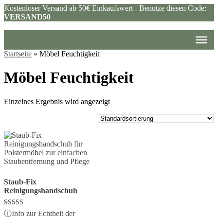
Kostenloser Versand ab 50€ Einkaufswert - Benutze diesen Code:
VERSAND50
Startseite
»
Möbel Feuchtigkeit
Möbel Feuchtigkeit
Einzelnes Ergebnis wird angezeigt
Staub-Fix
Reinigungshandschuh
Bewertet mit
ⓘ
Info zur Echtheit der