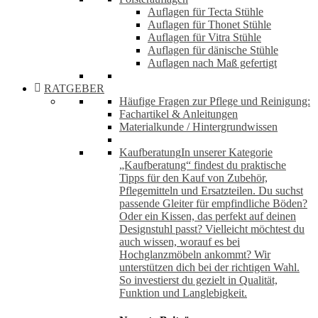
Auflagen für Tecta Stühle
Auflagen für Thonet Stühle
Auflagen für Vitra Stühle
Auflagen für dänische Stühle
Auflagen nach Maß gefertigt
RATGEBER
Häufige Fragen zur Pflege und Reinigung:
Fachartikel & Anleitungen
Materialkunde / Hintergrundwissen
Kaufberatung
In unserer Kategorie
„Kaufberatung“ findest du praktische
Tipps für den Kauf von Zubehör,
Pflegemitteln und Ersatzteilen. Du suchst
passende Gleiter für empfindliche Böden?
Oder ein Kissen, das perfekt auf deinen
Designstuhl passt? Vielleicht möchtest du
auch wissen, worauf es bei
Hochglanzmöbeln ankommt? Wir
unterstützen dich bei der richtigen Wahl.
So investierst du gezielt in Qualität,
Funktion und Langlebigkeit.