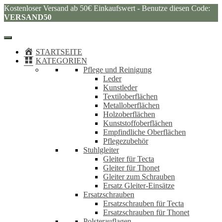
Kostenloser Versand ab 50€ Einkaufswert - Benutze diesen Code:
VERSAND50
STARTSEITE
KATEGORIEN
Pflege und Reinigung
Leder
Kunstleder
Textiloberflächen
Metalloberflächen
Holzoberflächen
Kunststoffoberflächen
Empfindliche Oberflächen
Pflegezubehör
Stuhlgleiter
Gleiter für Tecta
Gleiter für Thonet
Gleiter zum Schrauben
Ersatz Gleiter-Einsätze
Ersatzschrauben
Ersatzschrauben für Tecta
Ersatzschrauben für Thonet
Polsterauflagen