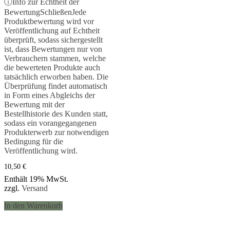
Bewertet mit
ⓘ
Info zur Echtheit der
5.00
Bewertung
Schließen
Jede
von 5
Produktbewertung wird vor
Veröffentlichung auf Echtheit
überprüft, sodass sichergestellt
ist, dass Bewertungen nur von
Verbrauchern stammen, welche
die bewerteten Produkte auch
tatsächlich erworben haben. Die
Überprüfung findet automatisch
in Form eines Abgleichs der
Bewertung mit der
Bestellhistorie des Kunden statt,
sodass ein vorangegangenen
Produkterwerb zur notwendigen
Bedingung für die
Veröffentlichung wird.
10,50
€
Enthält 19% MwSt.
zzgl.
Versand
In den Warenkorb