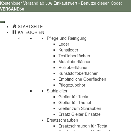
Kostenloser Versand ab 50€ Einkaufswert - Benutze diesen Code:
VERSAND50
STARTSEITE
KATEGORIEN
Pflege und Reinigung
Leder
Kunstleder
Textiloberflächen
Metalloberflächen
Holzoberflächen
Kunststoffoberflächen
Empfindliche Oberflächen
Pflegezubehör
Stuhlgleiter
Gleiter für Tecta
Gleiter für Thonet
Gleiter zum Schrauben
Ersatz Gleiter-Einsätze
Ersatzschrauben
Ersatzschrauben für Tecta