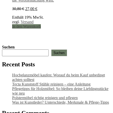
die Veröffentlichung wird.
Ursprünglicher
Aktueller
30,80
€
27,00
€
Preis
Preis
Enthält 19% MwSt.
war:
ist:
zzgl.
Versand
30,80 €
27,00 €.
In den Warenkorb
Suchen
Suchen
Recent Posts
Hochglanzmöbel kaufen: Worauf du beim Kauf unbedingt
achten solltest
Tecta Kunststoff Stühle reinigen – eine Anleitung
Pflegetipps für Holzmöbel: So bleiben deine Lieblingsstücke
wie neu​
Polstermöbel richtig reinigen und pflegen
Was ist Kunstleder? Unterschiede, Merkmale & Pflege-Tipps