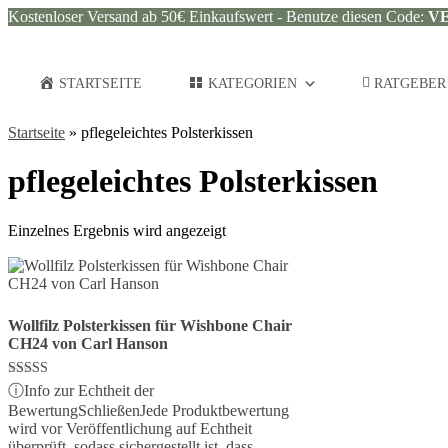
Kostenloser Versand ab 50€ Einkaufswert - Benutze diesen Code:
V
STARTSEITE
KATEGORIEN
RATGEBER
Startseite
»
pflegeleichtes Polsterkissen
pflegeleichtes Polsterkissen
Einzelnes Ergebnis wird angezeigt
Wollfilz Polsterkissen für Wishbone Chair
CH24 von Carl Hanson
Bewertet mit
ⓘ
Info zur Echtheit der
5.00
Bewertung
Schließen
Jede Produktbewertung
von 5
wird vor Veröffentlichung auf Echtheit
überprüft, sodass sichergestellt ist, dass