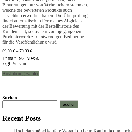
Bewertungen nur von Verbrauchern stammen,
welche die bewerteten Produkte auch
tatsächlich erworben haben. Die Überprüfung
findet automatisch in Form eines Abgleichs
der Bewertung mit der Bestellhistorie des
Kunden statt, sodass ein vorangegangenen
Produkterwerb zur notwendigen Bedingung
für die Veröffentlichung wird.
Preisspanne:
69,00
€
–
79,00
€
69,00 €
Enthält 19% MwSt.
bis
zzgl.
Versand
79,00 €
Dieses
Ausführung wählen
Produkt
weist
mehrere
Varianten
auf.
Suchen
Die
Suchen
Optionen
können
auf
Recent Posts
der
Produktseite
Hochglanzmöbel kaufen: Worauf du beim Kauf unbedingt achten