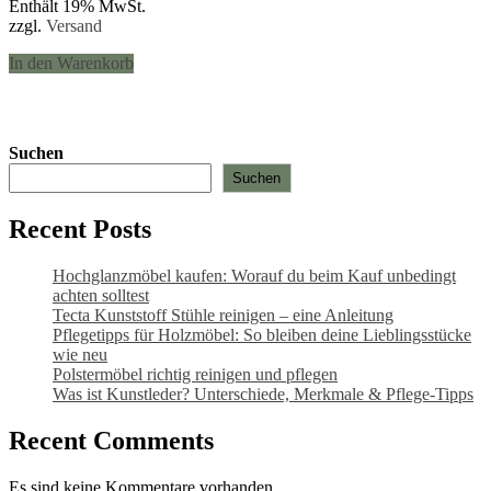
Enthält 19% MwSt.
zzgl.
Versand
In den Warenkorb
Suchen
Suchen
Recent Posts
Hochglanzmöbel kaufen: Worauf du beim Kauf unbedingt
achten solltest
Tecta Kunststoff Stühle reinigen – eine Anleitung
Pflegetipps für Holzmöbel: So bleiben deine Lieblingsstücke
wie neu​
Polstermöbel richtig reinigen und pflegen
Was ist Kunstleder? Unterschiede, Merkmale & Pflege-Tipps
Recent Comments
Es sind keine Kommentare vorhanden.