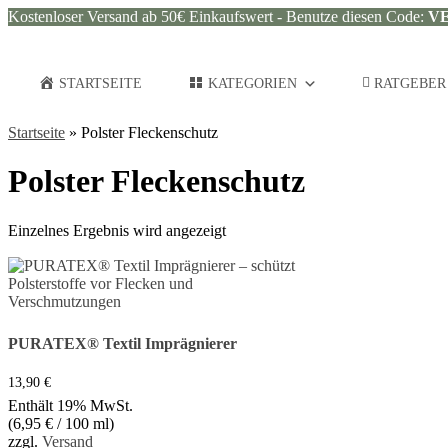
Kostenloser Versand ab 50€ Einkaufswert - Benutze diesen Code:
V
STARTSEITE
KATEGORIEN
RATGEBER
Startseite
»
Polster Fleckenschutz
Polster Fleckenschutz
Einzelnes Ergebnis wird angezeigt
PURATEX® Textil Imprägnierer
13,90
€
Enthält 19% MwSt.
(
6,95
€
/ 100 ml)
zzgl.
Versand