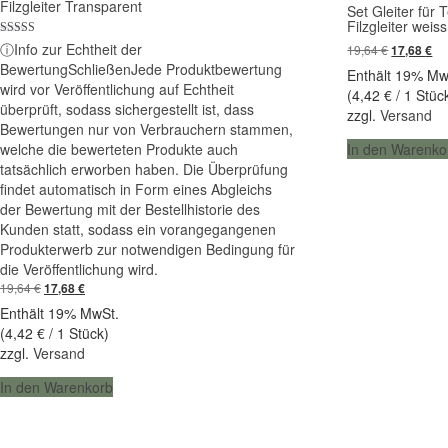
Filzgleiter Transparent
Set Gleiter für 
Filzgleiter weiss
Bewertet mit
ⓘ
Info zur Echtheit der
Ursprüngl
Akt
19,64
€
17,68
€
5.00
Preis
Pr
Bewertung
Schließen
Jede Produktbewertung
von 5
Enthält 19% Mw
war:
ist:
wird vor Veröffentlichung auf Echtheit
(
4,42
€
/ 1 Stüc
19,64 €
17,
überprüft, sodass sichergestellt ist, dass
zzgl.
Versand
Bewertungen nur von Verbrauchern stammen,
welche die bewerteten Produkte auch
In den Warenko
tatsächlich erworben haben. Die Überprüfung
findet automatisch in Form eines Abgleichs
der Bewertung mit der Bestellhistorie des
Kunden statt, sodass ein vorangegangenen
Produkterwerb zur notwendigen Bedingung für
die Veröffentlichung wird.
Ursprünglicher
Aktueller
19,64
€
17,68
€
Preis
Preis
Enthält 19% MwSt.
war:
ist:
(
4,42
€
/ 1 Stück)
19,64 €
17,68 €.
zzgl.
Versand
In den Warenkorb