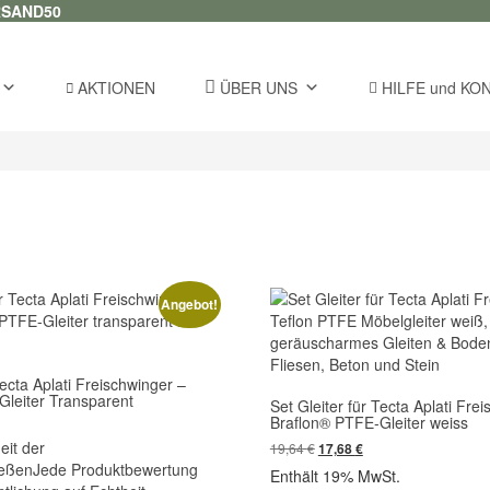
RSAND50
AKTIONEN
ÜBER UNS
HILFE und KO
Angebot!
Tecta Aplati Freischwinger –
Gleiter Transparent
Set Gleiter für Tecta Aplati Fre
Braflon® PTFE-Gleiter weiss
eit der
Ursprünglicher
Aktueller
19,64
€
17,68
€
Preis
Preis
ießen
Jede Produktbewertung
Enthält 19% MwSt.
war:
ist: