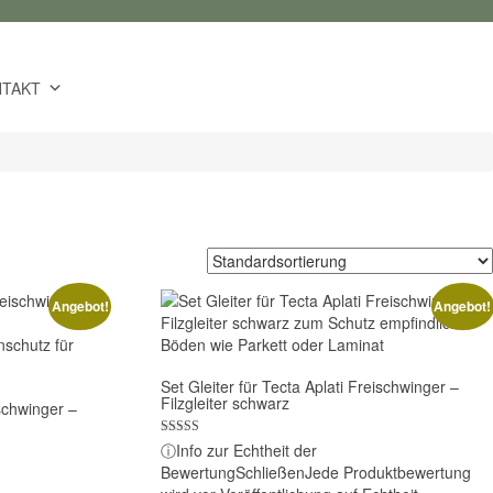
NTAKT
Angebot!
Angebot!
Set Gleiter für Tecta Aplati Freischwinger –
Filzgleiter schwarz
ischwinger –
Bewertet
ⓘ
Info zur Echtheit der
mit
Bewertung
Schließen
Jede Produktbewertung
4.50
von 5