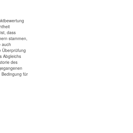
uktbewertung
htheit
ist, dass
hern stammen,
e auch
e Überprüfung
s Abgleichs
storie des
ngegangenen
 Bedingung für