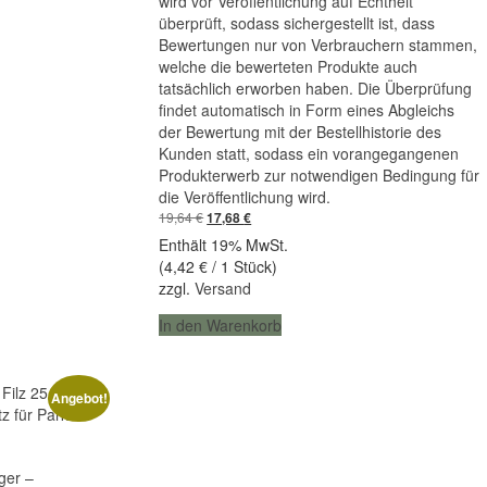
wird vor Veröffentlichung auf Echtheit
überprüft, sodass sichergestellt ist, dass
Bewertungen nur von Verbrauchern stammen,
welche die bewerteten Produkte auch
tatsächlich erworben haben. Die Überprüfung
findet automatisch in Form eines Abgleichs
der Bewertung mit der Bestellhistorie des
Kunden statt, sodass ein vorangegangenen
Produkterwerb zur notwendigen Bedingung für
die Veröffentlichung wird.
Ursprünglicher
Aktueller
19,64
€
17,68
€
Preis
Preis
Enthält 19% MwSt.
war:
ist:
(
4,42
€
/ 1 Stück)
19,64 €
17,68 €.
zzgl.
Versand
In den Warenkorb
Angebot!
ger –