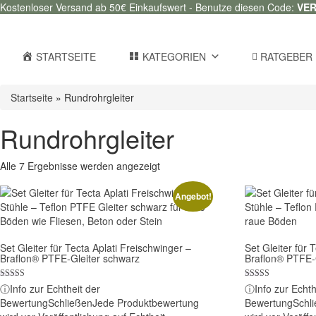
Kostenloser Versand ab 50€ Einkaufswert - Benutze diesen Code:
VE
STARTSEITE
KATEGORIEN
RATGEBER
Startseite
»
Rundrohrgleiter
Rundrohrgleiter
Alle 7 Ergebnisse werden angezeigt
Angebot!
Set Gleiter für Tecta Aplati Freischwinger –
Set Gleiter für 
Braflon® PTFE-Gleiter schwarz
Braflon® PTFE-
Bewertet mit
Bewertet mit
ⓘ
Info zur Echtheit der
ⓘ
Info zur Echth
5.00
5.00
Bewertung
Schließen
Jede Produktbewertung
Bewertung
Schl
von 5
von 5