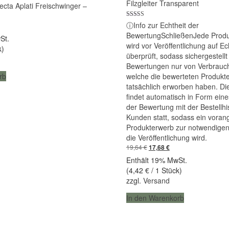
Filzgleiter Transparent
Tecta Aplati Freischwinger –
Bewertet mit
ⓘ
Info zur Echtheit der
icher
ueller
5.00
eis
Bewertung
Schließen
Jede Prod
von 5
St.
wird vor Veröffentlichung auf Ec
k)
68 €.
überprüft, sodass sichergestellt 
Bewertungen nur von Verbrauc
welche die bewerteten Produkt
rb
tatsächlich erworben haben. Di
findet automatisch in Form eine
der Bewertung mit der Bestellhi
Kunden statt, sodass ein vora
Produkterwerb zur notwendigen
die Veröffentlichung wird.
Ursprünglicher
Aktueller
19,64
€
17,68
€
Preis
Preis
Enthält 19% MwSt.
war:
ist:
(
4,42
€
/ 1 Stück)
19,64 €
17,68 €.
zzgl.
Versand
In den Warenkorb