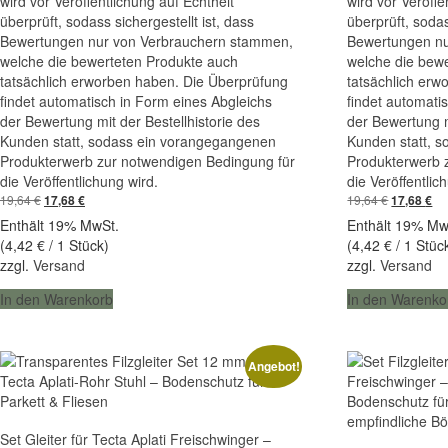
wird vor Veröffentlichung auf Echtheit
wird vor Veröffe
überprüft, sodass sichergestellt ist, dass
überprüft, sodas
Bewertungen nur von Verbrauchern stammen,
Bewertungen nu
welche die bewerteten Produkte auch
welche die bew
tatsächlich erworben haben. Die Überprüfung
tatsächlich erw
findet automatisch in Form eines Abgleichs
findet automati
der Bewertung mit der Bestellhistorie des
der Bewertung m
Kunden statt, sodass ein vorangegangenen
Kunden statt, 
Produkterwerb zur notwendigen Bedingung für
Produkterwerb 
die Veröffentlichung wird.
die Veröffentlic
Ursprünglicher
Aktueller
Ursprüngl
Akt
19,64
€
19,64
€
17,68
€
17,68
€
Preis
Preis
Preis
Pr
Enthält 19% MwSt.
Enthält 19% Mw
war:
ist:
war:
ist:
(
4,42
€
/ 1 Stück)
(
4,42
€
/ 1 Stüc
19,64 €
17,68 €.
19,64 €
17,
zzgl.
Versand
zzgl.
Versand
In den Warenkorb
In den Warenko
Angebot!
Set Gleiter für Tecta Aplati Freischwinger –