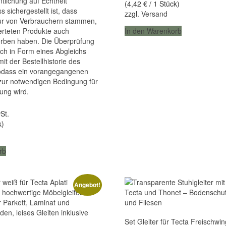
ntlichung auf Echtheit
(
4,42
€
/ 1 Stück)
19,64 €
17,68 €.
s sichergestellt ist, dass
zzgl.
Versand
r von Verbrauchern stammen,
erteten Produkte auch
In den Warenkorb
orben haben. Die Überprüfung
sch in Form eines Abgleichs
it der Bestellhistorie des
sodass ein vorangegangenen
zur notwendigen Bedingung für
hung wird.
icher
ueller
eis
St.
k)
68 €.
rb
Angebot!
Set Gleiter für Tecta Freischwin