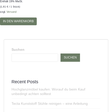
Enthält 19% MwSt.
(
1,61
€
/ 1 Stück)
zzgl.
Versand
IN DEN WARENKORB
Suchen
SUCHEN
Recent Posts
Hochglanzmöbel kaufen: Worauf du beim Kauf
unbedingt achten solltest
Tecta Kunststoff Stühle reinigen – eine Anleitung