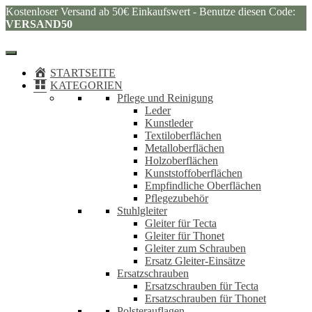
Kostenloser Versand ab 50€ Einkaufswert - Benutze diesen Code:
VERSAND50
STARTSEITE
KATEGORIEN
Pflege und Reinigung
Leder
Kunstleder
Textiloberflächen
Metalloberflächen
Holzoberflächen
Kunststoffoberflächen
Empfindliche Oberflächen
Pflegezubehör
Stuhlgleiter
Gleiter für Tecta
Gleiter für Thonet
Gleiter zum Schrauben
Ersatz Gleiter-Einsätze
Ersatzschrauben
Ersatzschrauben für Tecta
Ersatzschrauben für Thonet
Polsterauflagen