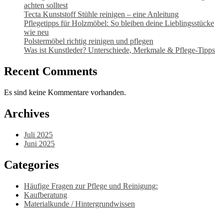
achten solltest
Tecta Kunststoff Stühle reinigen – eine Anleitung
Pflegetipps für Holzmöbel: So bleiben deine Lieblingsstücke
wie neu​
Polstermöbel richtig reinigen und pflegen
Was ist Kunstleder? Unterschiede, Merkmale & Pflege-Tipps
Recent Comments
Es sind keine Kommentare vorhanden.
Archives
Juli 2025
Juni 2025
Categories
Häufige Fragen zur Pflege und Reinigung:
Kaufberatung
Materialkunde / Hintergrundwissen