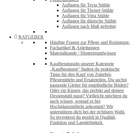
Auflagen für Tecta Stühle
Auflagen für Thonet Stühle
Auflagen für Vitra Stühle
Auflagen für dänische Stühle
Auflagen nach Maß gefertigt
RATGEBER
Häufige Fragen zur Pflege und Reinigung:
Fachartikel & Anleitungen
Materialkunde / Hintergrundwissen
Kaufberatung
In unserer Kategorie
„Kaufberatung“ findest du praktische
Tipps für den Kauf von Zubehör,
Pflegemitteln und Ersatzteilen. Du suchst
passende Gleiter für empfindliche Böden?
Oder ein Kissen, das perfekt auf deinen
Designstuhl passt? Vielleicht möchtest du
auch wissen, worauf es bei
Hochglanzmöbeln ankommt? Wir
unterstützen dich bei der richtigen Wahl.
So investierst du gezielt in Qualität,
Funktion und Langlebigkeit.