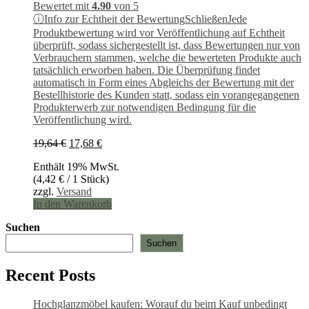
Bewertet mit
4.90
von 5
ⓘ
Info zur Echtheit der Bewertung
Schließen
Jede
Produktbewertung wird vor Veröffentlichung auf Echtheit
überprüft, sodass sichergestellt ist, dass Bewertungen nur von
Verbrauchern stammen, welche die bewerteten Produkte auch
tatsächlich erworben haben. Die Überprüfung findet
automatisch in Form eines Abgleichs der Bewertung mit der
Bestellhistorie des Kunden statt, sodass ein vorangegangenen
Produkterwerb zur notwendigen Bedingung für die
Veröffentlichung wird.
Ursprünglicher
Aktueller
19,64
€
17,68
€
Preis
Preis
Enthält 19% MwSt.
war:
ist:
(
4,42
€
/ 1 Stück)
19,64 €
17,68 €.
zzgl.
Versand
In den Warenkorb
Suchen
Suchen
Recent Posts
Hochglanzmöbel kaufen: Worauf du beim Kauf unbedingt