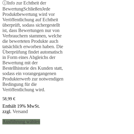
Bewertet mit
ⓘ
Info zur Echtheit der
5.00
Bewertung
Schließen
Jede
von 5
Produktbewertung wird vor
Veröffentlichung auf Echtheit
überprüft, sodass sichergestellt
ist, dass Bewertungen nur von
Verbrauchern stammen, welche
die bewerteten Produkte auch
tatsächlich erworben haben. Die
Überprüfung findet automatisch
in Form eines Abgleichs der
Bewertung mit der
Bestellhistorie des Kunden statt,
sodass ein vorangegangenen
Produkterwerb zur notwendigen
Bedingung für die
Veröffentlichung wird.
58,99
€
Enthält 19% MwSt.
zzgl.
Versand
Dieses
Ausführung wählen
Produkt
weist
mehrere