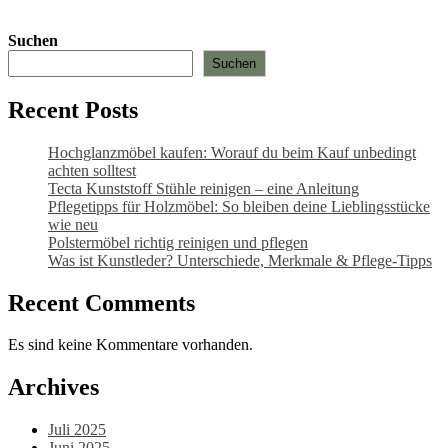
Varianten
auf.
Suchen
Die
Suchen
Optionen
können
auf
Recent Posts
der
Produktseite
Hochglanzmöbel kaufen: Worauf du beim Kauf unbedingt
gewählt
achten solltest
werden
Tecta Kunststoff Stühle reinigen – eine Anleitung
Pflegetipps für Holzmöbel: So bleiben deine Lieblingsstücke
wie neu​
Polstermöbel richtig reinigen und pflegen
Was ist Kunstleder? Unterschiede, Merkmale & Pflege-Tipps
Recent Comments
Es sind keine Kommentare vorhanden.
Archives
Juli 2025
Juni 2025