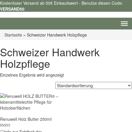
Kostenloser Versand ab 50€ Einkaufswert - Benutze diesen Code:
VERSAND50
Startseite
»
Schweizer Handwerk Holzpflege
Schweizer Handwerk
Holzpflege
Einzelnes Ergebnis wird angezeigt
Renuwell Holz Butter 250ml
Bewertet mit
ⓘ
Info zur Echtheit der