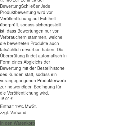
5.00
Bewertung
Schließen
Jede
von 5
Produktbewertung wird vor
Veröffentlichung auf Echtheit
überprüft, sodass sichergestellt
ist, dass Bewertungen nur von
Verbrauchern stammen, welche
die bewerteten Produkte auch
tatsächlich erworben haben. Die
Überprüfung findet automatisch in
Form eines Abgleichs der
Bewertung mit der Bestellhistorie
des Kunden statt, sodass ein
vorangegangenen Produkterwerb
zur notwendigen Bedingung für
die Veröffentlichung wird.
15,00
€
Enthält 19% MwSt.
zzgl.
Versand
In den Warenkorb