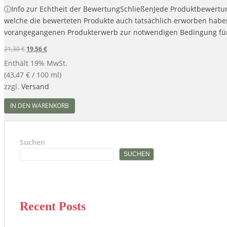
Bewertet mit
ⓘ
Info zur Echtheit der Bewertung
Schließen
Jede Produktbewertun
5.00
von 5
welche die bewerteten Produkte auch tatsächlich erworben haben.
vorangegangenen Produkterwerb zur notwendigen Bedingung für 
21,30
€
19,56
€
Enthält 19% MwSt.
(
43,47
€
/ 100 ml)
zzgl.
Versand
IN DEN WARENKORB
Suchen
SUCHEN
Recent Posts