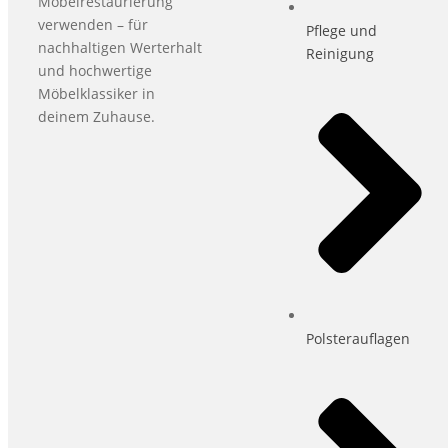
Möbelrestaurierung
verwenden – für
Pflege und
nachhaltigen Werterhalt
Reinigung
und hochwertige
Möbelklassiker in
deinem Zuhause.
Polsterauflagen