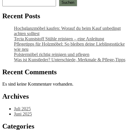
Suchen
Optionen
können
auf
Recent Posts
der
Produktseite
Hochglanzmöbel kaufen: Worauf du beim Kauf unbedingt
gewählt
achten solltest
werden
Tecta Kunststoff Stühle reinigen – eine Anleitung
Pflegetipps für Holzmöbel: So bleiben deine Lieblingsstücke
wie neu​
Polstermöbel richtig reinigen und pflegen
Was ist Kunstleder? Unterschiede, Merkmale & Pflege-Tipps
Recent Comments
Es sind keine Kommentare vorhanden.
Archives
Juli 2025
Juni 2025
Categories