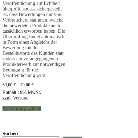
Veröffentlichung auf Echtheit
überprüft, sodass sichergestellt
ist, dass Bewertungen nur von
Verbrauchern stammen, welche
die bewerteten Produkte auch
tatsächlich erworben haben. Die
Überprüfung findet automatisch
in Form eines Abgleichs der
Bewertung mit der
Bestellhistorie des Kunden statt,
sodass ein vorangegangenen
Produkterwerb zur notwendigen
Bedingung für die
Veröffentlichung wird.
Preisspanne:
69,00
€
–
79,00
€
69,00 €
Enthält 19% MwSt.
bis
zzgl.
Versand
79,00 €
Dieses
Ausführung wählen
Produkt
weist
mehrere
Varianten
auf.
Suchen
Die