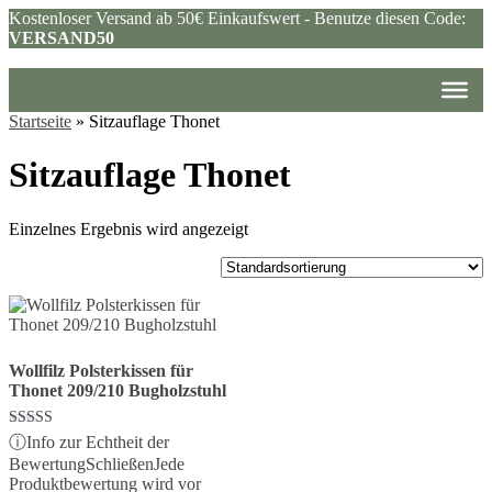
Kostenloser Versand ab 50€ Einkaufswert - Benutze diesen Code:
VERSAND50
Startseite
»
Sitzauflage Thonet
Sitzauflage Thonet
Einzelnes Ergebnis wird angezeigt
Wollfilz Polsterkissen für
Thonet 209/210 Bugholzstuhl
Bewertet mit
ⓘ
Info zur Echtheit der
5.00
Bewertung
Schließen
Jede
von 5
Produktbewertung wird vor