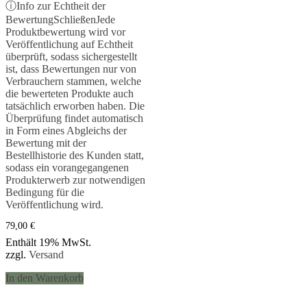
Bewertet mit
ⓘ
Info zur Echtheit der
5.00
Bewertung
Schließen
Jede
von 5
Produktbewertung wird vor
Veröffentlichung auf Echtheit
überprüft, sodass sichergestellt
ist, dass Bewertungen nur von
Verbrauchern stammen, welche
die bewerteten Produkte auch
tatsächlich erworben haben. Die
Überprüfung findet automatisch
in Form eines Abgleichs der
Bewertung mit der
Bestellhistorie des Kunden statt,
sodass ein vorangegangenen
Produkterwerb zur notwendigen
Bedingung für die
Veröffentlichung wird.
79,00
€
Enthält 19% MwSt.
zzgl.
Versand
In den Warenkorb