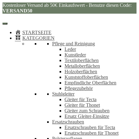
Kostenloser Versand ab 50€ Einkaufswert - Benutze diesen Code:
VERSAND50
STARTSEITE
KATEGORIEN
Pflege und Reinigung
Leder
Kunstleder
Textiloberflächen
Metalloberflächen
Holzoberflächen
Kunststoffoberflächen
Empfindliche Oberflächen
Pflegezubehör
Stuhlgleiter
Gleiter für Tecta
Gleiter für Thonet
Gleiter zum Schrauben
Ersatz Gleiter-Einsätze
Ersatzschrauben
Ersatzschrauben für Tecta
Ersatzschrauben für Thonet
Polsterauflagen