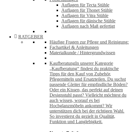
Auflagen für Tecta Stühle
Auflagen für Thonet Stühle
Auflagen für Vitra Stühle
Auflagen für dänische Stühle
Auflagen nach Maß gefertigt
RATGEBER
Häufige Fragen zur Pflege und Reinigung:
Fachartikel & Anleitungen
Materialkunde / Hintergrundwissen
Kaufberatung
In unserer Kategorie
„Kaufberatung“ findest du praktische
Tipps für den Kauf von Zubehör,
Pflegemitteln und Ersatzteilen. Du suchst
passende Gleiter für empfindliche Böden?
Oder ein Kissen, das perfekt auf deinen
Designstuhl passt? Vielleicht möchtest du
auch wissen, worauf es bei
Hochglanzmöbeln ankommt? Wir
unterstützen dich bei der richtigen Wahl.
So investierst du gezielt in Qualität,
Funktion und Langlebigkeit.