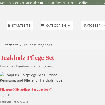
Kostenloser Versand ab 50€ Einkaufswert - Benutze diesen Code:
STARTSEITE
KATEGORIEN
RATGEBER
Startseite
»
Teakholz Pflege Set
Teakholz Pflege Set
Einzelnes Ergebnis wird angezeigt
Silvapur® Holzpflege-Set „outdoor“
28,30
€
Enthält 19% MwSt.