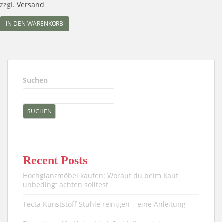
zzgl.
Versand
IN DEN WARENKORB
Suchen
SUCHEN
Recent Posts
Hochglanzmöbel kaufen: Worauf du beim Kauf
unbedingt achten solltest
Tecta Kunststoff Stühle reinigen – eine Anleitung