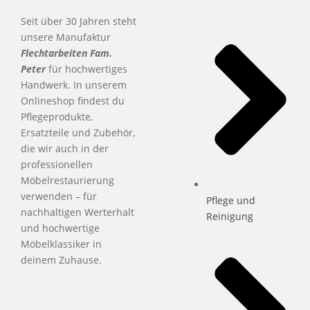
Seit über 30 Jahren steht
unsere Manufaktur
Flechtarbeiten Fam.
Peter
für hochwertiges
Handwerk. In unserem
Onlineshop findest du
Pflegeprodukte,
Ersatzteile und Zubehör,
die wir auch in der
professionellen
Möbelrestaurierung
verwenden – für
Pflege und
nachhaltigen Werterhalt
Reinigung
und hochwertige
Möbelklassiker in
deinem Zuhause.