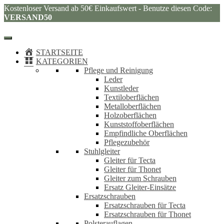
Kostenloser Versand ab 50€ Einkaufswert - Benutze diesen Code:
VERSAND50
STARTSEITE
KATEGORIEN
Pflege und Reinigung
Leder
Kunstleder
Textiloberflächen
Metalloberflächen
Holzoberflächen
Kunststoffoberflächen
Empfindliche Oberflächen
Pflegezubehör
Stuhlgleiter
Gleiter für Tecta
Gleiter für Thonet
Gleiter zum Schrauben
Ersatz Gleiter-Einsätze
Ersatzschrauben
Ersatzschrauben für Tecta
Ersatzschrauben für Thonet
Polsterauflagen