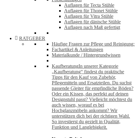
Auflagen für Tecta Stühle
Auflagen für Thonet Stühle
Auflagen für Vitra Stühle
Auflagen für dänische Stühle
Auflagen nach Maß gefertigt
RATGEBER
Häufige Fragen zur Pflege und Reinigung:
Fachartikel & Anleitungen
Materialkunde / Hintergrundwissen
Kaufberatung
In unserer Kategorie
„Kaufberatung“ findest du praktische
Tipps für den Kauf von Zubehör,
Pflegemitteln und Ersatzteilen. Du suchst
passende Gleiter für empfindliche Böden?
Oder ein Kissen, das perfekt auf deinen
Designstuhl passt? Vielleicht möchtest du
auch wissen, worauf es bei
Hochglanzmöbeln ankommt? Wir
unterstützen dich bei der richtigen Wahl.
So investierst du gezielt in Qualität,
Funktion und Langlebigkeit.