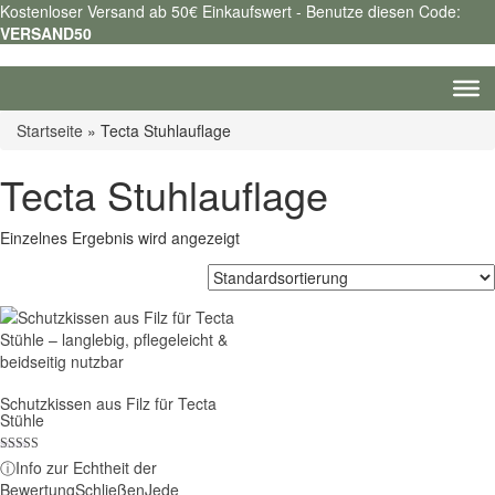
Kostenloser Versand ab 50€ Einkaufswert - Benutze diesen Code:
VERSAND50
Startseite
»
Tecta Stuhlauflage
Tecta Stuhlauflage
Einzelnes Ergebnis wird angezeigt
Schutzkissen aus Filz für Tecta
Stühle
Bewertet mit
ⓘ
Info zur Echtheit der
5.00
Bewertung
Schließen
Jede
von 5