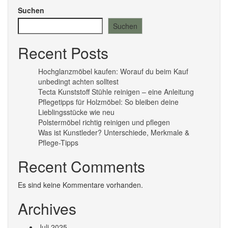
auf.
Suchen
Die
Optionen
Suchen
können
auf
Recent Posts
der
Produktseite
Hochglanzmöbel kaufen: Worauf du beim Kauf
gewählt
unbedingt achten solltest
werden
Tecta Kunststoff Stühle reinigen – eine Anleitung
Pflegetipps für Holzmöbel: So bleiben deine
Lieblingsstücke wie neu​
Polstermöbel richtig reinigen und pflegen
Was ist Kunstleder? Unterschiede, Merkmale &
Pflege-Tipps
Recent Comments
Es sind keine Kommentare vorhanden.
Archives
Juli 2025