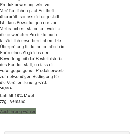
Produktbewertung wird vor
Veröffentlichung auf Echtheit
überprüft, sodass sichergestellt
ist, dass Bewertungen nur von
Verbrauchern stammen, welche
die bewerteten Produkte auch
tatsächlich erworben haben. Die
Überprüfung findet automatisch in
Form eines Abgleichs der
Bewertung mit der Bestellhistorie
des Kunden statt, sodass ein
vorangegangenen Produkterwerb
zur notwendigen Bedingung für
die Veröffentlichung wird.
58,99
€
Enthält 19% MwSt.
zzgl.
Versand
Dieses
Ausführung wählen
Produkt
weist
mehrere
Varianten