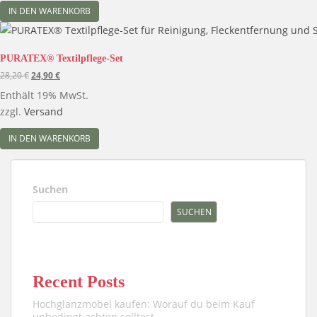
IN DEN WARENKORB
PURATEX® Textilpflege-Set
Ursprünglicher
Aktueller
28,20
€
24,90
€
Preis
Preis
Enthält 19% MwSt.
war:
ist:
zzgl.
Versand
28,20 €
24,90 €.
IN DEN WARENKORB
Suchen
SUCHEN
Recent Posts
Hochglanzmöbel kaufen: Worauf du beim Kauf
unbedingt achten solltest