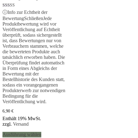
Bewertet mit
ⓘ
Info zur Echtheit der
5.00
Bewertung
Schließen
Jede
von 5
Produktbewertung wird vor
Veröffentlichung auf Echtheit
überprüft, sodass sichergestellt
ist, dass Bewertungen nur von
Verbrauchern stammen, welche
die bewerteten Produkte auch
tatsächlich erworben haben. Die
Überprüfung findet automatisch
in Form eines Abgleichs der
Bewertung mit der
Bestellhistorie des Kunden statt,
sodass ein vorangegangenen
Produkterwerb zur notwendigen
Bedingung für die
Veröffentlichung wird.
6,90
€
Enthält 19% MwSt.
zzgl.
Versand
Dieses
Ausführung wählen
Produkt