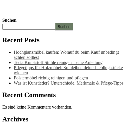
weist
mehrere
Varianten
auf.
Suchen
Die
Suchen
Optionen
können
auf
Recent Posts
der
Produktseite
Hochglanzmöbel kaufen: Worauf du beim Kauf unbedingt
gewählt
achten solltest
werden
Tecta Kunststoff Stühle reinigen – eine Anleitung
Pflegetipps für Holzmöbel: So bleiben deine Lieblingsstücke
wie neu​
Polstermöbel richtig reinigen und pflegen
Was ist Kunstleder? Unterschiede, Merkmale & Pflege-Tipps
Recent Comments
Es sind keine Kommentare vorhanden.
Archives