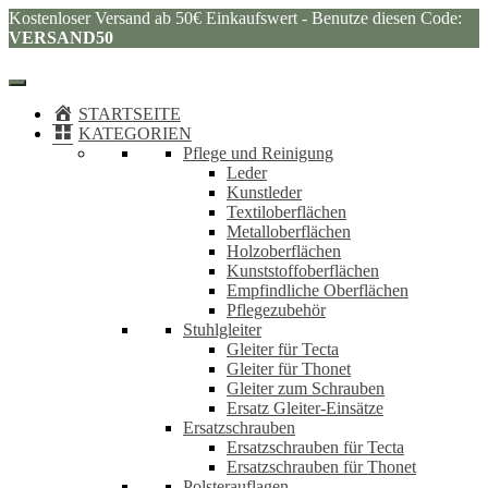
Kostenloser Versand ab 50€ Einkaufswert - Benutze diesen Code:
VERSAND50
STARTSEITE
KATEGORIEN
Pflege und Reinigung
Leder
Kunstleder
Textiloberflächen
Metalloberflächen
Holzoberflächen
Kunststoffoberflächen
Empfindliche Oberflächen
Pflegezubehör
Stuhlgleiter
Gleiter für Tecta
Gleiter für Thonet
Gleiter zum Schrauben
Ersatz Gleiter-Einsätze
Ersatzschrauben
Ersatzschrauben für Tecta
Ersatzschrauben für Thonet
Polsterauflagen