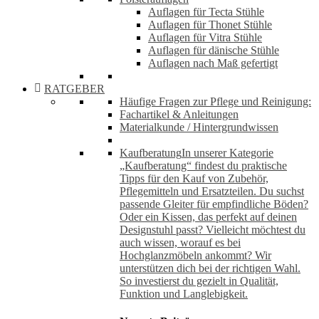
Auflagen für Tecta Stühle
Auflagen für Thonet Stühle
Auflagen für Vitra Stühle
Auflagen für dänische Stühle
Auflagen nach Maß gefertigt
RATGEBER
Häufige Fragen zur Pflege und Reinigung:
Fachartikel & Anleitungen
Materialkunde / Hintergrundwissen
Kaufberatung
In unserer Kategorie
„Kaufberatung“ findest du praktische
Tipps für den Kauf von Zubehör,
Pflegemitteln und Ersatzteilen. Du suchst
passende Gleiter für empfindliche Böden?
Oder ein Kissen, das perfekt auf deinen
Designstuhl passt? Vielleicht möchtest du
auch wissen, worauf es bei
Hochglanzmöbeln ankommt? Wir
unterstützen dich bei der richtigen Wahl.
So investierst du gezielt in Qualität,
Funktion und Langlebigkeit.