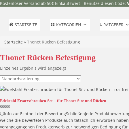
Kostenloser Versand ab 50€ Einkaufswert - Benutze diesen Code:
STARTSEITE
KATEGORIEN
RATGEBER
Startseite
»
Thonet Rücken Befestigung
Thonet Rücken Befestigung
Einzelnes Ergebnis wird angezeigt
Edelstahl Ersatzschrauben Set – für Thonet Sitz und Rücken
Bewertet mit
ⓘ
Info zur Echtheit der Bewertung
Schließen
Jede Produktbewertung
5.00
von 5
welche die bewerteten Produkte auch tatsächlich erworben haben. 
vorangegangenen Produkterwerb zur notwendigen Bedingung für d