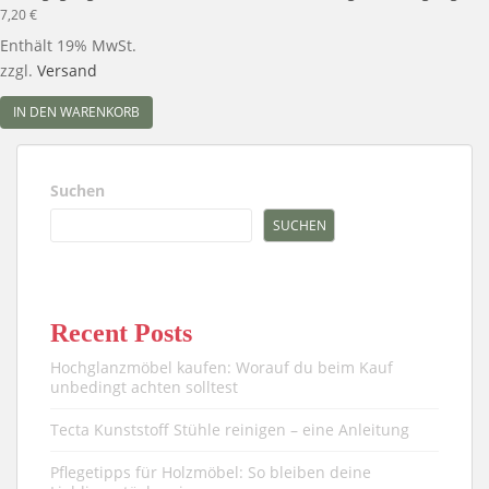
7,20
€
Enthält 19% MwSt.
zzgl.
Versand
IN DEN WARENKORB
Suchen
SUCHEN
Recent Posts
Hochglanzmöbel kaufen: Worauf du beim Kauf
unbedingt achten solltest
Tecta Kunststoff Stühle reinigen – eine Anleitung
Pflegetipps für Holzmöbel: So bleiben deine