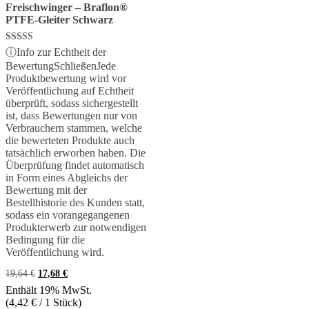
Freischwinger – Braflon®
PTFE-Gleiter Schwarz
Bewertet mit
ⓘ
Info zur Echtheit der
5.00
Bewertung
Schließen
Jede
von 5
Produktbewertung wird vor
Veröffentlichung auf Echtheit
überprüft, sodass sichergestellt
ist, dass Bewertungen nur von
Verbrauchern stammen, welche
die bewerteten Produkte auch
tatsächlich erworben haben. Die
Überprüfung findet automatisch
in Form eines Abgleichs der
Bewertung mit der
Bestellhistorie des Kunden statt,
sodass ein vorangegangenen
Produkterwerb zur notwendigen
Bedingung für die
Veröffentlichung wird.
Ursprünglicher
Aktueller
19,64
€
17,68
€
Preis
Preis
Enthält 19% MwSt.
war:
ist:
(
4,42
€
/ 1 Stück)
19,64 €
17,68 €.