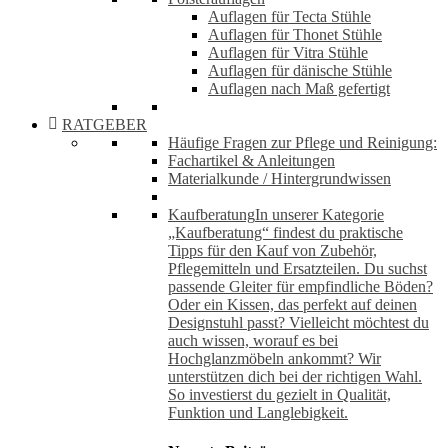
Auflagen für Tecta Stühle
Auflagen für Thonet Stühle
Auflagen für Vitra Stühle
Auflagen für dänische Stühle
Auflagen nach Maß gefertigt
RATGEBER
Häufige Fragen zur Pflege und Reinigung:
Fachartikel & Anleitungen
Materialkunde / Hintergrundwissen
Kaufberatung
In unserer Kategorie
„Kaufberatung“ findest du praktische
Tipps für den Kauf von Zubehör,
Pflegemitteln und Ersatzteilen. Du suchst
passende Gleiter für empfindliche Böden?
Oder ein Kissen, das perfekt auf deinen
Designstuhl passt? Vielleicht möchtest du
auch wissen, worauf es bei
Hochglanzmöbeln ankommt? Wir
unterstützen dich bei der richtigen Wahl.
So investierst du gezielt in Qualität,
Funktion und Langlebigkeit.