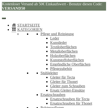
Kostenloser Versand ab 50€ Einkaufswert - Benutze diesen Code:
VERSAND50
STARTSEITE
KATEGORIEN
Pflege und Reinigung
Leder
Kunstleder
Textiloberflächen
Metalloberflächen
Holzoberflächen
Kunststoffoberflächen
Empfindliche Oberflächen
Pflegezubehör
Stuhlgleiter
Gleiter für Tecta
Gleiter für Thonet
Gleiter zum Schrauben
Ersatz Gleiter-Einsätze
Ersatzschrauben
Ersatzschrauben für Tecta
Ersatzschrauben für Thonet
Polsterauflagen