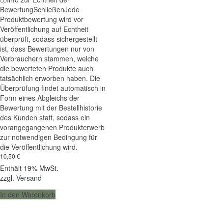
5.00
Bewertung
Schließen
Jede
von 5
Produktbewertung wird vor
Veröffentlichung auf Echtheit
überprüft, sodass sichergestellt
ist, dass Bewertungen nur von
Verbrauchern stammen, welche
die bewerteten Produkte auch
tatsächlich erworben haben. Die
Überprüfung findet automatisch in
Form eines Abgleichs der
Bewertung mit der Bestellhistorie
des Kunden statt, sodass ein
vorangegangenen Produkterwerb
zur notwendigen Bedingung für
die Veröffentlichung wird.
10,50
€
Enthält 19% MwSt.
zzgl.
Versand
In den Warenkorb