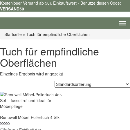
Kostenloser Versand ab 50€ Einkaufswert - Benutze diesen Code:
VERSAND50
Startseite
»
Tuch für empfindliche Oberflächen
Tuch für empfindliche
Oberflächen
Einzelnes Ergebnis wird angezeigt
Renuwell Möbel-Poliertuch 4 Stk
Bewertet mit
ⓘ
Info zur Echtheit der