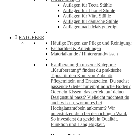
Auflagen für Tecta Stühle
Auflagen für Thonet Stühle
Auflagen für Vitra Stühle
Auflagen für dänische Stühle
Auflagen nach Maß gefertigt
RATGEBER
Häufige Fragen zur Pflege und Reinigung:
Fachartikel & Anleitungen
Materialkunde / Hintergrundwissen
Kaufberatung
In unserer Kategorie
„Kaufberatung“ findest du praktische
Tipps für den Kauf von Zubehör,
Pflegemitteln und Ersatzteilen. Du suchst
passende Gleiter für empfindliche Böden?
Oder ein Kissen, das perfekt auf deinen
Designstuhl passt? Vielleicht möchtest du
auch wissen, worauf es bei
Hochglanzmöbeln ankommt? Wir
unterstützen dich bei der richtigen Wahl.
So investierst du gezielt in Qualität,
Funktion und Langlebigkeit.