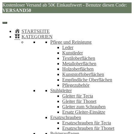
Kostenloser Versand ab 50€ Einkaufswert - Benutze diesen Code:
VERSAND50
STARTSEITE
KATEGORIEN
Pflege und Reinigung
Leder
Kunstleder
Textiloberflächen
Metalloberflächen
Holzoberflächen
Kunststoffoberflächen
Empfindliche Oberflächen
Pflegezubehör
Stuhlgleiter
Gleiter für Tecta
Gleiter für Thonet
Gleiter zum Schrauben
Ersatz Gleiter-Einsätze
Ersatzschrauben
Ersatzschrauben für Tecta
Ersatzschrauben für Thonet
Polsterauflagen