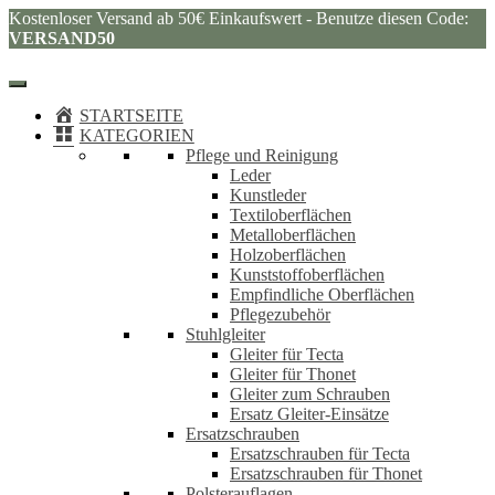
Kostenloser Versand ab 50€ Einkaufswert - Benutze diesen Code:
VERSAND50
STARTSEITE
KATEGORIEN
Pflege und Reinigung
Leder
Kunstleder
Textiloberflächen
Metalloberflächen
Holzoberflächen
Kunststoffoberflächen
Empfindliche Oberflächen
Pflegezubehör
Stuhlgleiter
Gleiter für Tecta
Gleiter für Thonet
Gleiter zum Schrauben
Ersatz Gleiter-Einsätze
Ersatzschrauben
Ersatzschrauben für Tecta
Ersatzschrauben für Thonet
Polsterauflagen