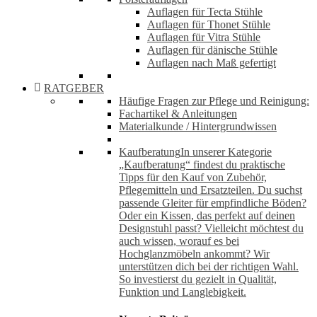
Auflagen für Tecta Stühle
Auflagen für Thonet Stühle
Auflagen für Vitra Stühle
Auflagen für dänische Stühle
Auflagen nach Maß gefertigt
RATGEBER
Häufige Fragen zur Pflege und Reinigung:
Fachartikel & Anleitungen
Materialkunde / Hintergrundwissen
Kaufberatung
In unserer Kategorie
„Kaufberatung“ findest du praktische
Tipps für den Kauf von Zubehör,
Pflegemitteln und Ersatzteilen. Du suchst
passende Gleiter für empfindliche Böden?
Oder ein Kissen, das perfekt auf deinen
Designstuhl passt? Vielleicht möchtest du
auch wissen, worauf es bei
Hochglanzmöbeln ankommt? Wir
unterstützen dich bei der richtigen Wahl.
So investierst du gezielt in Qualität,
Funktion und Langlebigkeit.