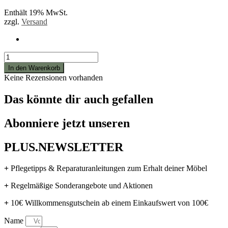
Enthält 19% MwSt.
zzgl.
Versand
Pattex
Holzleim
In den Warenkorb
D3
Keine Rezensionen vorhanden
-
Holz
Das könnte dir auch gefallen
Kleber
-
Leim
Abonniere jetzt unseren
Wasserfest
250g
PLUS.NEWSLETTER
Menge
+
Pflegetipps & Reparaturanleitungen zum Erhalt deiner Möbel
+
Regelmäßige Sonderangebote und Aktionen
+
10€ Willkommensgutschein ab einem Einkaufswert von 100€
Name