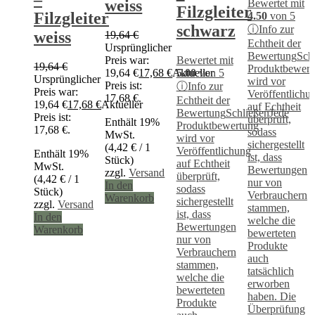
weiss
Bewertet mit
Filzgleiter
Filzgleiter
4.50
von 5
schwarz
ⓘ
Info zur
weiss
19,64
€
Echtheit der
Ursprünglicher
Bewertung
Sch
Preis war:
Bewertet mit
19,64
€
Produktbewert
19,64 €
17,68
€
Aktueller
5.00
von 5
Ursprünglicher
wird vor
Preis ist:
ⓘ
Info zur
Preis war:
Veröffentlichu
17,68 €.
Echtheit der
19,64 €
17,68
€
Aktueller
auf Echtheit
Bewertung
Schließen
Jede
Preis ist:
überprüft,
Enthält 19%
Produktbewertung
17,68 €.
sodass
MwSt.
wird vor
sichergestellt
(
4,42
€
/ 1
Veröffentlichung
Enthält 19%
ist, dass
Stück)
auf Echtheit
MwSt.
Bewertungen
zzgl.
Versand
überprüft,
(
4,42
€
/ 1
nur von
In den
sodass
Stück)
Verbrauchern
Warenkorb
sichergestellt
zzgl.
Versand
stammen,
ist, dass
In den
welche die
Bewertungen
Warenkorb
bewerteten
nur von
Produkte
Verbrauchern
auch
stammen,
tatsächlich
welche die
erworben
bewerteten
haben. Die
Produkte
Überprüfung