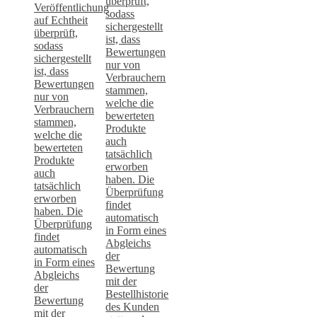
überprüft,
Veröffentlichung
sodass
auf Echtheit
sichergestellt
überprüft,
ist, dass
sodass
Bewertungen
sichergestellt
nur von
ist, dass
Verbrauchern
Bewertungen
stammen,
nur von
welche die
Verbrauchern
bewerteten
stammen,
Produkte
welche die
auch
bewerteten
tatsächlich
Produkte
erworben
auch
haben. Die
tatsächlich
Überprüfung
erworben
findet
haben. Die
automatisch
Überprüfung
in Form eines
findet
Abgleichs
automatisch
der
in Form eines
Bewertung
Abgleichs
mit der
der
Bestellhistorie
Bewertung
des Kunden
mit der