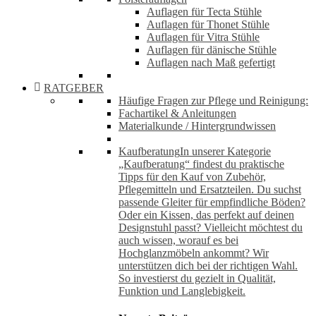
Auflagen für Tecta Stühle
Auflagen für Thonet Stühle
Auflagen für Vitra Stühle
Auflagen für dänische Stühle
Auflagen nach Maß gefertigt
RATGEBER
Häufige Fragen zur Pflege und Reinigung:
Fachartikel & Anleitungen
Materialkunde / Hintergrundwissen
Kaufberatung
In unserer Kategorie
„Kaufberatung“ findest du praktische
Tipps für den Kauf von Zubehör,
Pflegemitteln und Ersatzteilen. Du suchst
passende Gleiter für empfindliche Böden?
Oder ein Kissen, das perfekt auf deinen
Designstuhl passt? Vielleicht möchtest du
auch wissen, worauf es bei
Hochglanzmöbeln ankommt? Wir
unterstützen dich bei der richtigen Wahl.
So investierst du gezielt in Qualität,
Funktion und Langlebigkeit.