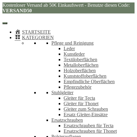
Kostenloser Versand ab 50€ Einkaufswert - Benutze diesen Code:
VERSAND50
STARTSEITE
KATEGORIEN
Pflege und Reinigung
Leder
Kunstleder
Textiloberflächen
Metalloberflächen
Holzoberflächen
Kunststoffoberflächen
Empfindliche Oberflächen
Pflegezubehör
Stuhlgleiter
Gleiter für Tecta
Gleiter für Thonet
Gleiter zum Schrauben
Ersatz Gleiter-Einsätze
Ersatzschrauben
Ersatzschrauben für Tecta
Ersatzschrauben für Thonet
Polsterauflagen