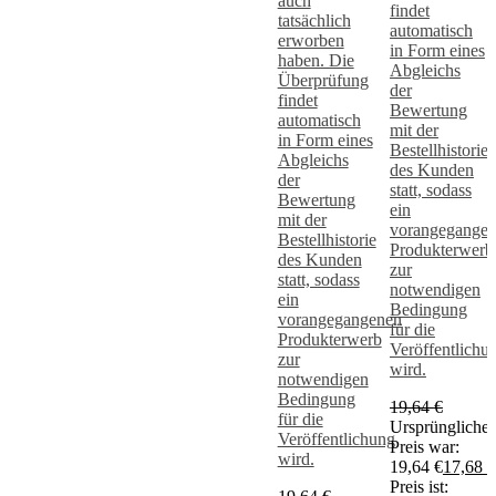
auch
findet
tatsächlich
automatisch
erworben
in Form eines
haben. Die
Abgleichs
Überprüfung
der
findet
Bewertung
automatisch
mit der
in Form eines
Bestellhistorie
Abgleichs
des Kunden
der
statt, sodass
Bewertung
ein
mit der
vorangegange
Bestellhistorie
Produkterwerb
des Kunden
zur
statt, sodass
notwendigen
ein
Bedingung
vorangegangenen
für die
Produkterwerb
Veröffentlichu
zur
wird.
notwendigen
Bedingung
19,64
€
für die
Ursprünglicher
Veröffentlichung
Preis war:
wird.
19,64 €
17,68
€
Preis ist: