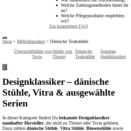
Welche Zahlungsmethoden bietet ihr
an?
Welche Pflegeprodukte empfehlen
wir?
Zur kompletten FAQ
Shop
>
Möbelklassiker
> Dänische Teakstühle
Übersicht
Stühle von
Stühle von
Dänische
Sonstige
Tecta
Thonet
Teakstühle
Stuhlklassiker
Hamburger Toggle Menu
Designklassiker – dänische
Stühle, Vitra & ausgewählte
Serien
In dieser Kategorie findest Du
bekannte Designklassiker
namhafter Hersteller
, die nicht zu Thonet oder Tecta gehören.
Dazu zählen
dänische Stühle
,
Vitra Stühle
,
Binsenstühle
sowie