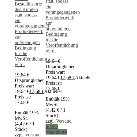
statt, sodass
Bestellhistorie
ein
des Kunden
vorangegangenen
statt, sodass
Produkterwerb
ein
zur
vorangegangenen
notwendigen
Produkterwerb
Bedingung
zur
für die
notwendigen
Veröffentlichung
Bedingung
wird.
für die
Veröffentlichung
19,64
€
wird.
Ursprünglicher
Preis war:
19,64
€
19,64 €
17,68
€
Aktueller
Ursprünglicher
Preis ist:
Preis war:
17,68 €.
19,64 €
17,68
€
Aktueller
Preis ist:
Enthält 19%
17,68 €.
MwSt.
(
4,42
€
/ 1
Enthält 19%
Stück)
MwSt.
zzgl.
Versand
(
4,42
€
/ 1
In den
Stück)
Warenkorb
zzgl.
Versand