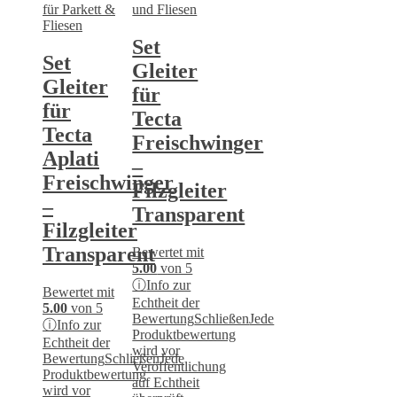
Set
Set
Gleiter
Gleiter
für
für
Tecta
Tecta
Freischwinger
Aplati
–
Freischwinger
Filzgleiter
–
Transparent
Filzgleiter
Transparent
Bewertet mit
5.00
von 5
ⓘ
Info zur
Bewertet mit
Echtheit der
5.00
von 5
Bewertung
Schließen
Jede
ⓘ
Info zur
Produktbewertung
Echtheit der
wird vor
Bewertung
Schließen
Jede
Veröffentlichung
Produktbewertung
auf Echtheit
wird vor